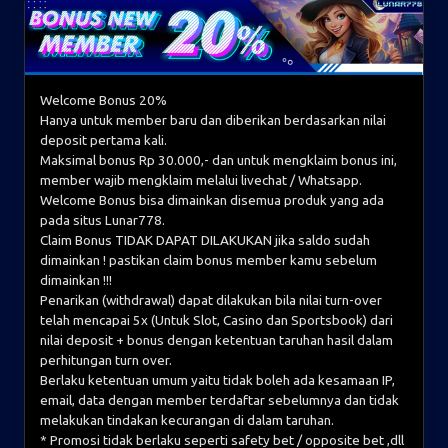
Welcome Bonus 20%
Hanya untuk member baru dan diberikan berdasarkan nilai
deposit pertama kali.
Maksimal bonus Rp 30.000,- dan untuk mengklaim bonus ini,
member wajib mengklaim melalui livechat / Whatsapp.
Welcome Bonus bisa dimainkan disemua produk yang ada
pada situs
Lunar778
.
Claim Bonus TIDAK DAPAT DILAKUKAN jika saldo sudah
dimainkan ! pastikan claim bonus member kamu sebelum
dimainkan !!!
Penarikan (withdrawal) dapat dilakukan bila nilai turn-over
telah mencapai 5x (Untuk Slot, Casino dan Sportsbook) dari
nilai deposit + bonus dengan ketentuan taruhan hasil dalam
perhitungan turn over.
Berlaku ketentuan umum yaitu tidak boleh ada kesamaan IP,
email, data dengan member terdaftar sebelumnya dan tidak
melakukan tindakan kecurangan di dalam taruhan.
* Promosi tidak berlaku seperti safety bet / opposite bet ,dll