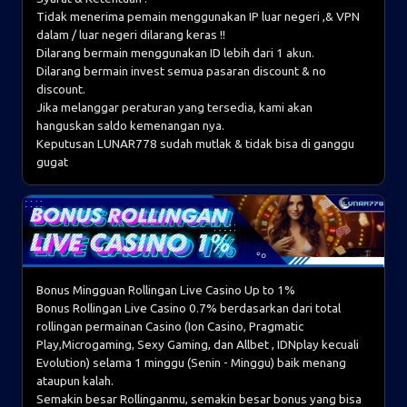
Tidak menerima pemain menggunakan IP luar negeri ,& VPN
dalam / luar negeri dilarang keras !!
Dilarang bermain menggunakan ID lebih dari 1 akun.
Dilarang bermain invest semua pasaran discount & no
discount.
Jika melanggar peraturan yang tersedia, kami akan
hanguskan saldo kemenangan nya.
Keputusan LUNAR778 sudah mutlak & tidak bisa di ganggu
gugat
Bonus Mingguan Rollingan Live Casino Up to 1%
Bonus Rollingan Live Casino 0.7% berdasarkan dari total
rollingan permainan Casino (Ion Casino, Pragmatic
Play,Microgaming, Sexy Gaming, dan Allbet , IDNplay kecuali
Evolution) selama 1 minggu (Senin - Minggu) baik menang
ataupun kalah.
Semakin besar Rollinganmu, semakin besar bonus yang bisa