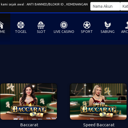
ejak awal : ANTI BANNED/BLOKIR ID , KEMENANGAN BERAPAPUN KAMI PROSES!!!
ME
TOGEL
SLOT
LIVE CASINO
SPORT
SABUNG
ARC
Baccarat
Speed Baccarat