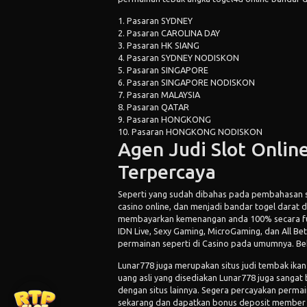
1. Pasaran SYDNEY
2. Pasaran CAROLINA DAY
3. Pasaran HK SIANG
4. Pasaran SYDNEY NODISKON
5. Pasaran SINGAPORE
6. Pasaran SINGAPORE NODISKON
7. Pasaran MALAYSIA
8. Pasaran QATAR
9. Pasaran HONGKONG
10. Pasaran HONGKONG NODISKON
Agen Judi Slot Online
Terpercaya
Seperti yang sudah dibahas pada pembahasan se
casino online, dan menjadi bandar togel darat 
membayarkan kemenangan anda 100% secara full. 
IDN Live, Sexy Gaming, MicroGaming, dan All Be
permainan seperti di
Casino
pada umumnya. Beber
Lunar778 juga merupakan situs judi tembak ika
uang asli yang disediakan Lunar778 juga sanga
dengan situs lainnya. Segera percayakan permain
sekarang dan dapatkan bonus deposit member b