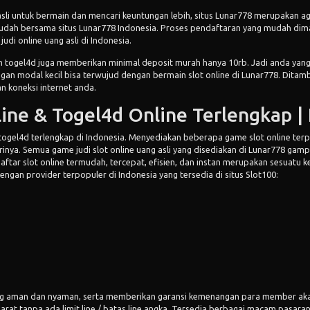
 asli untuk bermain dan mencari keuntungan lebih, situs Lunar778 merupakan a
dah bersama situs Lunar778 Indonesia. Proses pendaftaran yang mudah dim
udi online uang asli di Indonesia.
 togel4d juga memberikan minimal deposit murah hanya 10rb. Jadi anda yang 
n modal kecil bisa terwujud dengan bermain slot online di Lunar778. Ditam
 koneksi internet anda.
ine & Togel4d Online Terlengkap |
togel4d terlengkap di Indonesia. Menyediakan beberapa game slot online ter
inya. Semua game judi slot online uang asli yang disediakan di
Lunar778
gampa
Daftar slot online termudah, tercepat, efisien, dan instan merupakan sesuatu
engan provider terpopuler di Indonesia yang tersedia di situs Slot100:
ang aman dan nyaman, serta memberikan garansi kemenangan para member ak
rat tanpa ada limit line / batas line angka. Tersedia berbagai macam pasaran