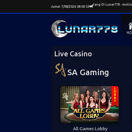
Selamat Datang Di Lunar778 - motto kami s
Jumat 7/08/2026 08:00:54
HO
Live Casino
SA Gaming
All Games Lobby