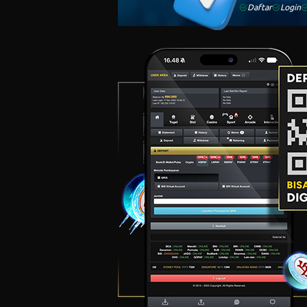
Daftar
Login