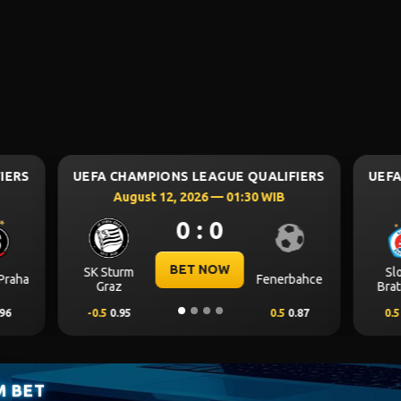
IERS
E-FOOTBALL F24 ELITE CLUB FRIENDLY
E-FO
August 7, 2026 — 14:45 WIB
0 : 0
BET NOW
Saint-
e-Barcelona
e-Feyenoord
e-RB 
oise
1.00
1
0.44
-1
-0.68
0.0
M BET