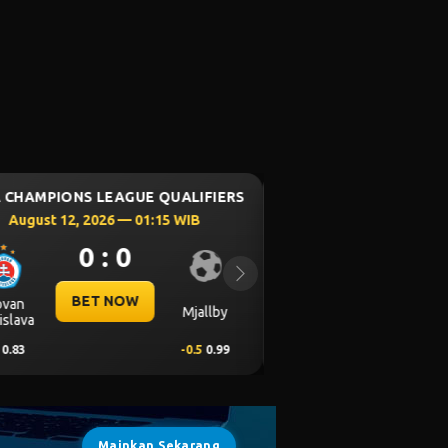
OTBALL F24 ELITE CLUB FRIENDLY
August 7, 2026 — 14:45 WIB
0 : 1
Next
BET NOW
e-Paris Saint
Leipzig
Germain
0
0.83
0.00
0.93
Mainkan Sekarang