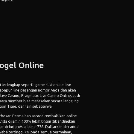
Togel Online
 terlengkap seperti: game
slot online
, live
berapapun line pasangan nomor Anda dan akan
ve Casino, Pragmatic Live Casino Online, Judi
r para member bisa merasakan secara langsung
on Tiger, dan lain sebagainya.
rbesar. Permainan arcade tembak ikan online
nda dijamin 100% lebih tinggi dibandingkan
ar di Indonesia, Lunar778. Daftarkan diri anda
 Saba tertinggi 7% pada semua permainan,