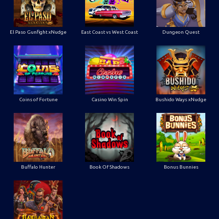
El Paso Gunfight xNudge
East Coast vs West Coast
Dungeon Quest
Coins of Fortune
Casino Win Spin
Bushido Ways xNudge
Buffalo Hunter
Book Of Shadows
Bonus Bunnies