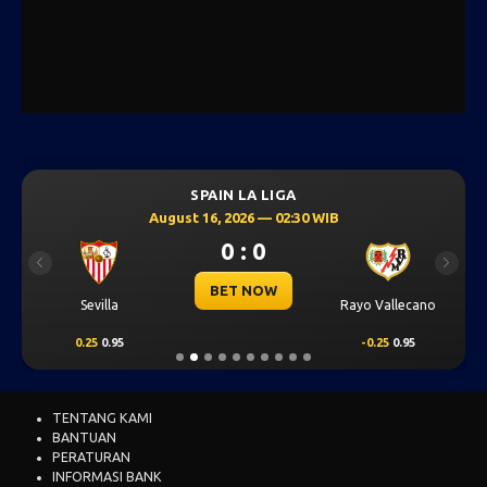
SPAIN LA LIGA
August 16, 2026 — 02:30 WIB
0 : 0
Previous
Next
BET NOW
Sevilla
Rayo Vallecano
0.25
0.95
-0.25
0.95
TENTANG KAMI
BANTUAN
PERATURAN
INFORMASI BANK