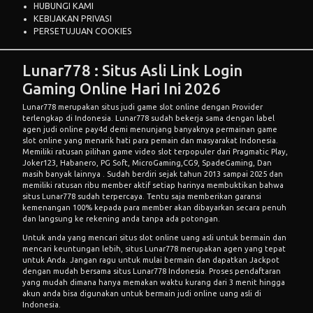
HUBUNGI KAMI
KEBIJAKAN PRIVASI
PERSETUJUAN COOKIES
Lunar778 : Situs Asli Link Login
Gaming Online Hari Ini 2026
Lunar778
merupakan situs judi game slot online dengan Provider
terlengkap di Indonesia. Lunar778 sudah bekerja sama dengan label
agen judi online pay4d demi menunjang banyaknya permainan game
slot online yang menarik hati para pemain dan masyarakat Indonesia.
Memiliki ratusan pilihan game video slot terpopuler dari Pragmatic Play,
Joker123, Habanero, PG Soft, MicroGaming,CG9, SpadeGaming, Dan
masih banyak lainnya . Sudah berdiri sejak tahun 2013 sampai 2025 dan
memiliki ratusan ribu member aktif setiap harinya membuktikan bahwa
situs
Lunar778
sudah terpercaya. Tentu saja memberikan garansi
kemenangan 100% kepada para member akan dibayarkan secara penuh
dan langsung ke rekening anda tanpa ada potongan.
Untuk anda yang mencari situs slot online uang asli untuk bermain dan
mencari keuntungan lebih, situs Lunar778 merupakan agen yang tepat
untuk Anda. Jangan ragu untuk mulai bermain dan dapatkan Jackpot
dengan mudah bersama situs Lunar778 Indonesia. Proses pendaftaran
yang mudah dimana hanya memakan waktu kurang dari 3 menit hingga
akun anda bisa digunakan untuk bermain judi online uang asli di
Indonesia.