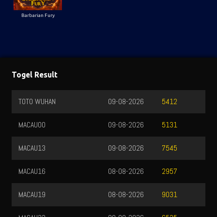
Barbarian Fury
Togel Result
TOTO WUHAN
09-08-2026
5412
MACAU00
09-08-2026
5131
MACAU13
09-08-2026
7545
MACAU16
08-08-2026
2957
MACAU19
08-08-2026
9031