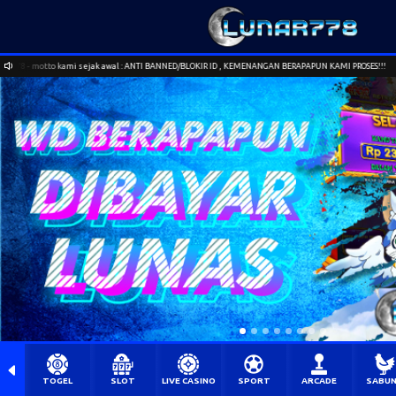
- motto kami sejak awal : ANTI BANNED/BLOKIR ID , KEMENANGAN BERAPAPUN KAMI PROSES!!!
TOGEL
SLOT
LIVE CASINO
SPORT
ARCADE
SABU