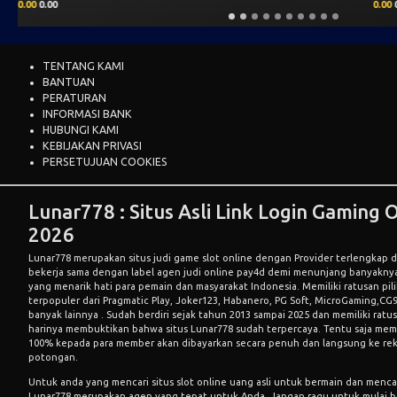
2.5
0.84
TENTANG KAMI
BANTUAN
PERATURAN
INFORMASI BANK
HUBUNGI KAMI
KEBIJAKAN PRIVASI
PERSETUJUAN COOKIES
Lunar778 : Situs Asli Link Login Gaming O
2026
Lunar778
merupakan situs judi game slot online dengan Provider terlengkap d
bekerja sama dengan label agen judi online pay4d demi menunjang banyakny
yang menarik hati para pemain dan masyarakat Indonesia. Memiliki ratusan pil
terpopuler dari Pragmatic Play, Joker123, Habanero, PG Soft, MicroGaming,C
banyak lainnya . Sudah berdiri sejak tahun 2013 sampai 2025 dan memiliki ratu
harinya membuktikan bahwa situs
Lunar778
sudah terpercaya. Tentu saja me
100% kepada para member akan dibayarkan secara penuh dan langsung ke re
potongan.
Untuk anda yang mencari situs slot online uang asli untuk bermain dan menca
Lunar778 merupakan agen yang tepat untuk Anda. Jangan ragu untuk mulai 