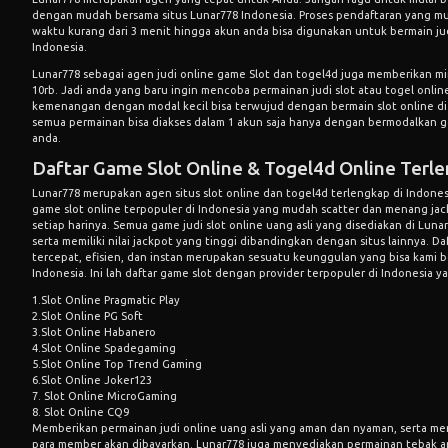
dengan mudah bersama situs Lunar778 Indonesia. Proses pendaftaran yang 
waktu kurang dari 3 menit hingga akun anda bisa digunakan untuk bermain judi
Indonesia.
Lunar778 sebagai agen judi online game
Slot
dan togel4d juga memberikan mi
10rb. Jadi anda yang baru ingin mencoba permainan judi slot atau togel onl
kemenangan dengan modal kecil bisa terwujud dengan bermain slot online di 
semua permainan bisa diakses dalam 1 akun saja hanya dengan bermodalkan g
anda.
Daftar Game Slot Online & Togel4d Online Terl
Lunar778 merupakan agen situs slot online dan togel4d terlengkap di Indon
game slot online terpopuler di Indonesia yang mudah scatter dan menang jac
setiap harinya. Semua game judi slot online uang asli yang disediakan di
Luna
serta memiliki nilai jackpot yang tinggi dibandingkan dengan situs lainnya. Da
tercepat, efisien, dan instan merupakan sesuatu keunggulan yang bisa kami 
Indonesia. Ini lah daftar game slot dengan provider terpopuler di Indonesia yan
1.Slot Online Pragmatic Play
2.Slot Online PG Soft
3.Slot Online Habanero
4.Slot Online Spadegaming
5.Slot Online Top Trend Gaming
6.Slot Online Joker123
7. Slot Online MicroGaming
8. Slot Online CQ9
Memberikan permainan judi online uang asli yang aman dan nyaman, serta m
para member akan dibayarkan.
Lunar778
juga menyediakan permainan tebak 