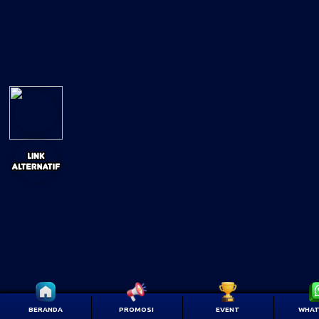
BERANDA
PROMOSI
EVENT
WHA