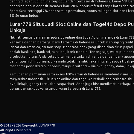
daring di agen judi online terpopuler dan terbesar di Indonesia, Lunar778. Da
dapatkan bonus deposit member baru 20%, bonus referral tanpa batas dan tan
Sport Saba tertinggi 7% pada semua permainan, bonus rollingan slot dan Live
1% Se umur hidup.
Lunar778 Situs Judi Slot Online dan Togel4d Depo P
Linkaja
Nikmati semua permainan judi slot online dan togel4d online anda di Lunar778
kerjsama dengan berbagai bank ternama di Indonesia untuk menunjang fasili
lancar dan aman 24 jam non stop. Beberapa bank yang disediakan situs pay4d
adalah bank bca, bank bri, bank bni, bank mandiri. Tenang saja, walaupun bank
disebutkan disini, Anda tetap bisa mendaftarkan diri anda dengan bank apapun
uang rupiah di Indonesia. Jika anda tidak memiliki rekening, anda juga tidak p
menerima pendaftaran, deposit, maupun withdraw via ovo, gopay, dana, linkaja
Kemudahan permainan serta akses 100% aman di Indonesia membuat nama Lun
masyarakat Indonesia. Situs slot online dan togel 4d terbaik dan terbesar, situ
ovo, linkaja, gopay termudah tanpa ribet. Anda juga bisa menikmati berbagai m
bonus dan jackpot yang tinggi yang tersedia di Lunar778.
© 2015 - 2026 Copyright LUNAR778.
All Rights Reserved.