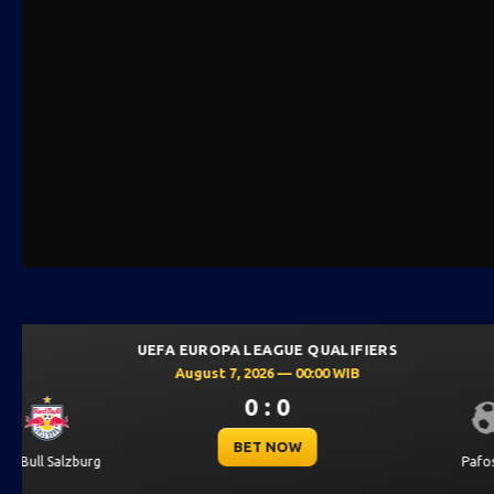
UEFA EUROPA LEAGUE QUALIFIERS
August 7, 2026 — 02:00 WIB
0 : 0
Previous
BET NOW
Benfica