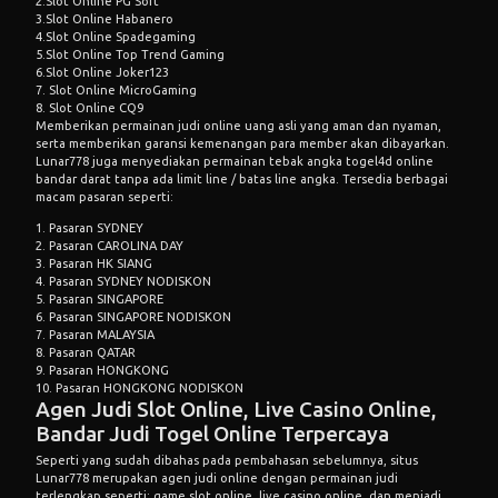
2.Slot Online PG Soft
3.Slot Online Habanero
4.Slot Online Spadegaming
5.Slot Online Top Trend Gaming
6.Slot Online Joker123
7. Slot Online MicroGaming
8. Slot Online CQ9
Memberikan permainan judi online uang asli yang aman dan nyaman,
serta memberikan garansi kemenangan para member akan dibayarkan.
Lunar778
juga menyediakan permainan tebak angka
togel4d online
bandar darat tanpa ada limit line / batas line angka. Tersedia berbagai
macam pasaran seperti:
1. Pasaran SYDNEY
2. Pasaran CAROLINA DAY
3. Pasaran HK SIANG
4. Pasaran SYDNEY NODISKON
5. Pasaran SINGAPORE
6. Pasaran SINGAPORE NODISKON
7. Pasaran MALAYSIA
8. Pasaran QATAR
9. Pasaran HONGKONG
10. Pasaran HONGKONG NODISKON
Agen Judi Slot Online, Live Casino Online,
Bandar Judi Togel Online Terpercaya
Seperti yang sudah dibahas pada pembahasan sebelumnya, situs
Lunar778 merupakan agen judi online dengan permainan judi
terlengkap seperti: game
slot online
, live casino online, dan menjadi