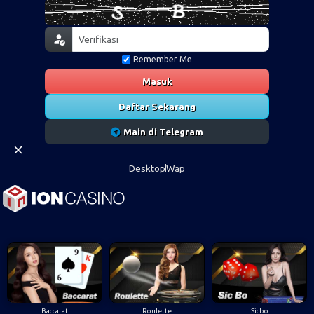
Remember Me
Masuk
Daftar Sekarang
Main di Telegram
Desktop
Wap
Baccarat
Roulette
Sicbo