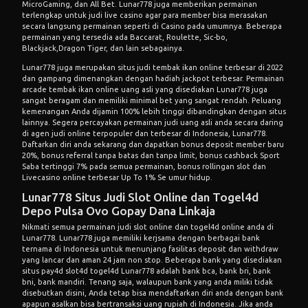
MicroGaming, dan All Bet. Lunar778 juga memberikan permainan
terlengkap untuk judi live casino agar para member bisa merasakan
secara langsung permainan seperti di
Casino
pada umumnya. Beberapa
permainan yang tersedia ada Baccarat, Roulette, Sic-bo,
Blackjack,Dragon Tiger, dan lain sebagainya.
Lunar778 juga merupakan situs judi tembak ikan online terbesar di 2022
dan gampang dimenangkan dengan hadiah jackpot terbesar. Permainan
arcade tembak ikan online uang asli yang disediakan Lunar778 juga
sangat beragam dan memiliki minimal bet yang sangat rendah. Peluang
kemenangan Anda dijamin 100% lebih tinggi dibandingkan dengan situs
lainnya. Segera percayakan permainan judi uang asli anda secara daring
di agen judi online terpopuler dan terbesar di Indonesia, Lunar778.
Daftarkan diri anda sekarang dan dapatkan bonus deposit member baru
20%, bonus referral tanpa batas dan tanpa limit, bonus cashback Sport
Saba tertinggi 7% pada semua permainan, bonus rollingan slot dan
Livecasino online terbesar Up To 1% Se umur hidup.
Lunar778 Situs Judi Slot Online dan Togel4d
Depo Pulsa Ovo Gopay Dana Linkaja
Nikmati semua permainan judi slot online dan togel4d online anda di
Lunar778. Lunar778 juga memiliki kerjsama dengan berbagai bank
ternama di Indonesia untuk menunjang fasilitas deposit dan withdraw
yang lancar dan aman 24 jam non stop. Beberapa bank yang disediakan
situs pay4d slot4d togel4d Lunar778 adalah bank bca, bank bri, bank
bni, bank mandiri. Tenang saja, walaupun bank yang anda miliki tidak
disebutkan disini, Anda tetap bisa mendaftarkan diri anda dengan bank
apapun asalkan bisa bertransaksi uang rupiah di Indonesia. Jika anda