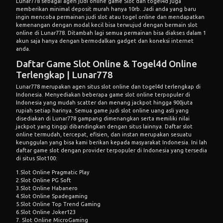
Lunar778 sebagai agen judi online game
Slot
dan togel4d juga
memberikan minimal deposit murah hanya 10rb. Jadi anda yang baru
ingin mencoba permainan judi slot atau togel online dan mendapatkan
kemenangan dengan modal kecil bisa terwujud dengan bermain slot
online di Lunar778. Ditambah lagi semua permainan bisa diakses dalam 1
akun saja hanya dengan bermodalkan gadget dan koneksi internet
anda.
Daftar Game Slot Online & Togel4d Online
Terlengkap | Lunar778
Lunar778 merupakan agen situs slot online dan togel4d terlengkap di
Indonesia. Menyediakan beberapa game slot online terpopuler di
Indonesia yang mudah scatter dan menang jackpot hingga 900juta
rupiah setiap harinya. Semua game judi slot online uang asli yang
disediakan di
Lunar778
gampang dimenangkan serta memiliki nilai
jackpot yang tinggi dibandingkan dengan situs lainnya. Daftar slot
online termudah, tercepat, efisien, dan instan merupakan sesuatu
keunggulan yang bisa kami berikan kepada masyarakat Indonesia. Ini lah
daftar game slot dengan provider terpopuler di Indonesia yang tersedia
di situs Slot100:
1.Slot Online Pragmatic Play
2.Slot Online PG Soft
3.Slot Online Habanero
4.Slot Online Spadegaming
5.Slot Online Top Trend Gaming
6.Slot Online Joker123
7. Slot Online MicroGaming