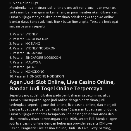
8. Slot Online CQ9
Memberikan permainan judi online uang asli yang aman dan nyaman,
serta memberikan garansi kemenangan para member akan dibayarkan.
Lunar778
juga menyediakan permainan tebak angka
togel4d online
bandar darat tanpa ada limit line / batas line angka. Tersedia berbagai
macam pasaran seperti:
1. Pasaran SYDNEY
2. Pasaran CAROLINA DAY
3. Pasaran HK SIANG
4. Pasaran SYDNEY NODISKON
5. Pasaran SINGAPORE
6. Pasaran SINGAPORE NODISKON
7. Pasaran MALAYSIA
8. Pasaran QATAR
9. Pasaran HONGKONG
10. Pasaran HONGKONG NODISKON
Agen Judi Slot Online, Live Casino Online,
Bandar Judi Togel Online Terpercaya
Seperti yang sudah dibahas pada pembahasan sebelumnya, situs
Lunar778 merupakan agen judi online dengan permainan judi
terlengkap seperti: game
slot online
, live casino online, dan menjadi
bandar togel darat dengan lebih dari 10 pasaran togel resmi di dunia.
Lunar778 juga menerima berapapun line pasangan nomor Anda dan
akan membayarkan kemenangan anda 100% secara full. Menjadi agen
judi live casino online dengan beberapa provider seperti ION Live
Casino, Pragmatic Live Casino Online, Judi IDN Live, Sexy Gaming,