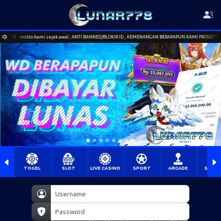
78 - motto kami sejak awal : ANTI BANNED/BLOKIR ID , KEMENANGAN BERAPAPUN KAMI PROSES!!!
TOGEL
SLOT
LIVE CASINO
SPORT
ARCADE
SABU