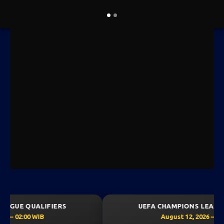
UEFA CHAMPIONS LEAGUE QUALIFIERS
August 12, 2026 — 01:15 WIB