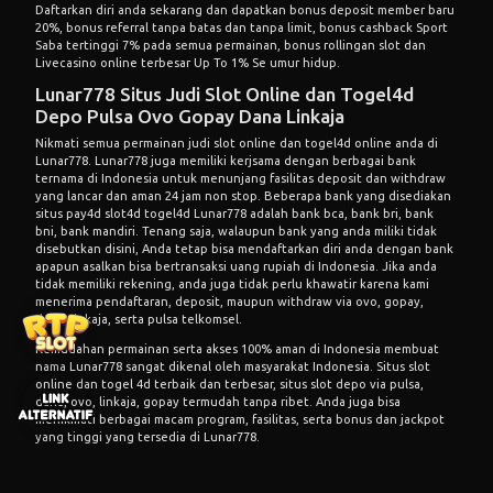
Daftarkan diri anda sekarang dan dapatkan bonus deposit member baru
20%, bonus referral tanpa batas dan tanpa limit, bonus cashback Sport
Saba tertinggi 7% pada semua permainan, bonus rollingan slot dan
Livecasino online terbesar Up To 1% Se umur hidup.
Lunar778 Situs Judi Slot Online dan Togel4d
Depo Pulsa Ovo Gopay Dana Linkaja
Nikmati semua permainan judi slot online dan togel4d online anda di
Lunar778. Lunar778 juga memiliki kerjsama dengan berbagai bank
ternama di Indonesia untuk menunjang fasilitas deposit dan withdraw
yang lancar dan aman 24 jam non stop. Beberapa bank yang disediakan
situs pay4d slot4d togel4d Lunar778 adalah bank bca, bank bri, bank
bni, bank mandiri. Tenang saja, walaupun bank yang anda miliki tidak
disebutkan disini, Anda tetap bisa mendaftarkan diri anda dengan bank
apapun asalkan bisa bertransaksi uang rupiah di Indonesia. Jika anda
tidak memiliki rekening, anda juga tidak perlu khawatir karena kami
menerima pendaftaran, deposit, maupun withdraw via ovo, gopay,
dana, linkaja, serta pulsa telkomsel.
Kemudahan permainan serta akses 100% aman di Indonesia membuat
nama Lunar778 sangat dikenal oleh masyarakat Indonesia. Situs slot
online dan togel 4d terbaik dan terbesar, situs slot depo via pulsa,
dana, ovo, linkaja, gopay termudah tanpa ribet. Anda juga bisa
menikmati berbagai macam program, fasilitas, serta bonus dan jackpot
yang tinggi yang tersedia di Lunar778.