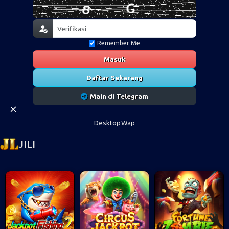
Remember Me
Masuk
Daftar Sekarang
Main di Telegram
Desktop
Wap
JILI