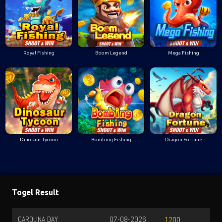
Royal Fishing
Boom Legend
Mega Fishing
Dinosaur Tycoon
Bombing Fishing
Dragon Fortune
Togel Result
TOTO WUHAN
07-08-2026
1200
5357