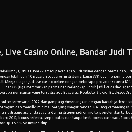
, Live Casino Online, Bandar Judi 
belumnya, situs Lunar778 merupakan agen judi online dengan permainan judi
dengan lebih dari 10 pasaran togel resmi di dunia. Lunar778 juga menerima 
Menjadi agen judi live casino online dengan beberapa provider seperti ION Li
t. Lunar778 juga memberikan permainan terlengkap untuk judi live casino aga
apa permainan yang tersedia ada Baccarat, Roulette, Sic-bo, Blackjack,Drag
n online terbesar di 2022 dan gampang dimenangkan dengan hadiah jackpot te
t beragam dan memiliki minimal bet yang sangat rendah. Peluang kemenangan A
an judi uang asli anda secara daring di agen judi online terpopuler dan terbes
aru 20%, bonus referral tanpa batas dan tanpa limit, bonus cashback Sport
esar Up To 1% Se umur hidup.
ot Online dan Togel4d Depo Pulsa Ovo G