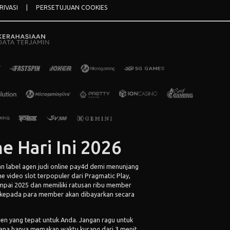
RIVASI
|
PERSETUJUAN COOKIES
e Hari Ini 2026
an label agen judi online pay4d demi menunjang
 video slot terpopuler dari Pragmatic Play,
ampai 2025 dan memiliki ratusan ribu member
 kepada para member akan dibayarkan secara
gen yang tepat untuk Anda. Jangan ragu untuk
ana hanya memakan waktu kurang dari 3 menit