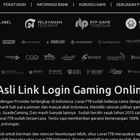
PERATURAN
|
INFORMASI BANK
|
HUBUNGI KAMI
|
KEBIJAKAN P
Asli Link Login Gaming Onlin
 dengan Provider terlengkap di Indonesia. Lunar778 sudah bekerja sama deng
rik hati para pemain dan masyarakat Indonesia. Memiliki ratusan pilihan game
 SpadeGaming, Dan masih banyak lainnya . Sudah berdiri sejak tahun 2013 s
unar778
sudah terpercaya. Tentu saja memberikan garansi kemenangan 100%
a potongan.
 asli untuk bermain dan mencari keuntungan lebih, situs Lunar778 merupakan a
dah bersama situs Lunar778 Indonesia. Proses pendaftaran yang mudah dim