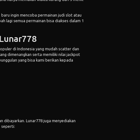
baru ingin mencoba permainan judi slot atau
bah lagi semua permainan bisa diakses dalam 1
 Lunar778
populer di Indonesia yang mudah scatter dan
ng dimenangkan serta memiliki nilai jackpot
 keunggulan yang bisa kami berikan kepada
an dibayarkan.
Lunar778
juga menyediakan
 seperti: