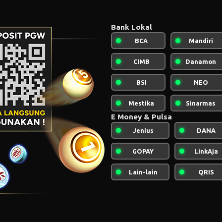
Bank Lokal
Mandiri
BNI
BRI
BluBC
Danamon
Permata
PANIN
NEO
JAGO
SeaBank
Sinarmas
Mega
UOB
E Money & Pulsa
DANA
OVO
ShopeePay
Axiata
LinkAja
Sakuku
AstraPay
QRIS
AntarBank
Telkomsel