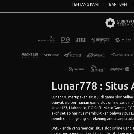
TENTANG KAMI
|
BANTUAN
|
Lunar778 : Situs 
Lunar778
merupakan situs judi game slot online
banyaknya permainan game slot online yang mena
Joker123, Habanero, PG Soft, MicroGaming,CG9,
aktif setiap harinya membuktikan bahwa situs
L
penuh dan langsung ke rekening anda tanpa ad
Untuk anda yang mencari situs slot online uang
mulai bermain dan dapatkan Jackpot dengan mu