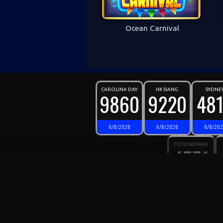
Ocean Carnival
CAROLINA DAY
HK SIANG
SYDNE
9860
9220
48
6/8/2026
6/8/2026
6/8/20
TOTO WUHAN
4551
6/8/2026