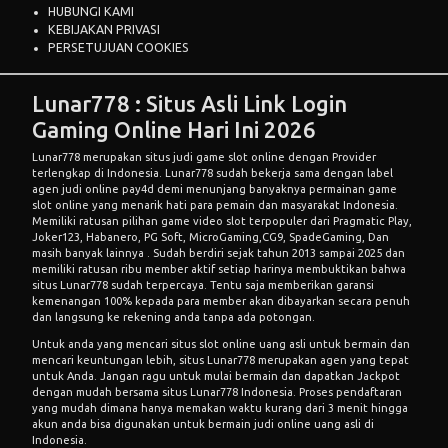
HUBUNGI KAMI
KEBIJAKAN PRIVASI
PERSETUJUAN COOKIES
Lunar778 : Situs Asli Link Login
Gaming Online Hari Ini 2026
Lunar778
merupakan situs judi game slot online dengan Provider
terlengkap di Indonesia. Lunar778 sudah bekerja sama dengan label
agen judi online pay4d demi menunjang banyaknya permainan game
slot online yang menarik hati para pemain dan masyarakat Indonesia.
Memiliki ratusan pilihan game video slot terpopuler dari Pragmatic Play,
Joker123, Habanero, PG Soft, MicroGaming,CG9, SpadeGaming, Dan
masih banyak lainnya . Sudah berdiri sejak tahun 2013 sampai 2025 dan
memiliki ratusan ribu member aktif setiap harinya membuktikan bahwa
situs
Lunar778
sudah terpercaya. Tentu saja memberikan garansi
kemenangan 100% kepada para member akan dibayarkan secara penuh
dan langsung ke rekening anda tanpa ada potongan.
Untuk anda yang mencari situs slot online uang asli untuk bermain dan
mencari keuntungan lebih, situs Lunar778 merupakan agen yang tepat
untuk Anda. Jangan ragu untuk mulai bermain dan dapatkan Jackpot
dengan mudah bersama situs Lunar778 Indonesia. Proses pendaftaran
yang mudah dimana hanya memakan waktu kurang dari 3 menit hingga
akun anda bisa digunakan untuk bermain judi online uang asli di
Indonesia.