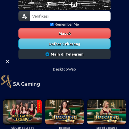
Remember Me
Masuk
Daftar Sekarang
Main di Telegram
Desktop
Wap
SA Gaming
All Games Lobby
Baccarat
Speed Baccarat