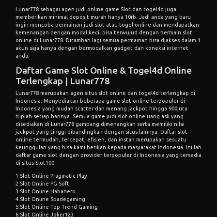
Lunar778 sebagai agen judi online game
Slot
dan togel4d juga
memberikan minimal deposit murah hanya 10rb. Jadi anda yang baru
ingin mencoba permainan judi slot atau togel online dan mendapatkan
kemenangan dengan modal kecil bisa terwujud dengan bermain slot
online di Lunar778. Ditambah lagi semua permainan bisa diakses dalam 1
akun saja hanya dengan bermodalkan gadget dan koneksi internet
anda.
Daftar Game Slot Online & Togel4d Online
Terlengkap | Lunar778
Lunar778 merupakan agen situs slot online dan togel4d terlengkap di
Indonesia. Menyediakan beberapa game slot online terpopuler di
Indonesia yang mudah scatter dan menang jackpot hingga 900juta
rupiah setiap harinya. Semua game judi slot online uang asli yang
disediakan di
Lunar778
gampang dimenangkan serta memiliki nilai
jackpot yang tinggi dibandingkan dengan situs lainnya. Daftar slot
online termudah, tercepat, efisien, dan instan merupakan sesuatu
keunggulan yang bisa kami berikan kepada masyarakat Indonesia. Ini lah
daftar game slot dengan provider terpopuler di Indonesia yang tersedia
di situs Slot100:
1.Slot Online Pragmatic Play
2.Slot Online PG Soft
3.Slot Online Habanero
4.Slot Online Spadegaming
5.Slot Online Top Trend Gaming
6.Slot Online Joker123