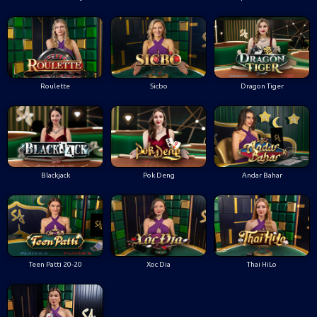
Roulette
Sicbo
Dragon Tiger
Blackjack
Pok Deng
Andar Bahar
Teen Patti 20-20
Xoc Dia
Thai HiLo