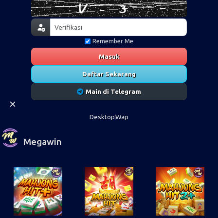
Remember Me
Masuk
Daftar Sekarang
Main di Telegram
Desktop
Wap
Megawin