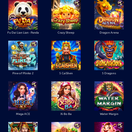
Fu Dai Lian Lian - Panda
Crazy Sheep
Dragon Arena
Pine of Plinko 2
5 CaiShen
5 Dragons
Mega ACE
Xi Bo Ba
Water Margin