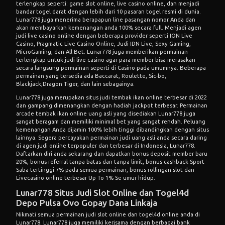
terlengkap seperti: game
slot online
, live casino online, dan menjadi
bandar togel darat dengan lebih dari 10 pasaran togel resmi di dunia.
Lunar778 juga menerima berapapun line pasangan nomor Anda dan
akan membayarkan kemenangan anda 100% secara full. Menjadi agen
judi live casino online dengan beberapa provider seperti ION Live
Casino, Pragmatic Live Casino Online, Judi IDN Live, Sexy Gaming,
MicroGaming, dan All Bet. Lunar778 juga memberikan permainan
terlengkap untuk judi live casino agar para member bisa merasakan
secara langsung permainan seperti di
Casino
pada umumnya. Beberapa
permainan yang tersedia ada Baccarat, Roulette, Sic-bo,
Blackjack,Dragon Tiger, dan lain sebagainya.
Lunar778 juga merupakan situs judi tembak ikan online terbesar di 2022
dan gampang dimenangkan dengan hadiah jackpot terbesar. Permainan
arcade tembak ikan online uang asli yang disediakan Lunar778 juga
sangat beragam dan memiliki minimal bet yang sangat rendah. Peluang
kemenangan Anda dijamin 100% lebih tinggi dibandingkan dengan situs
lainnya. Segera percayakan permainan judi uang asli anda secara daring
di agen judi online terpopuler dan terbesar di Indonesia, Lunar778.
Daftarkan diri anda sekarang dan dapatkan bonus deposit member baru
20%, bonus referral tanpa batas dan tanpa limit, bonus cashback Sport
Saba tertinggi 7% pada semua permainan, bonus rollingan slot dan
Livecasino online terbesar Up To 1% Se umur hidup.
Lunar778 Situs Judi Slot Online dan Togel4d
Depo Pulsa Ovo Gopay Dana Linkaja
Nikmati semua permainan judi slot online dan togel4d online anda di
Lunar778. Lunar778 juga memiliki kerjsama dengan berbagai bank