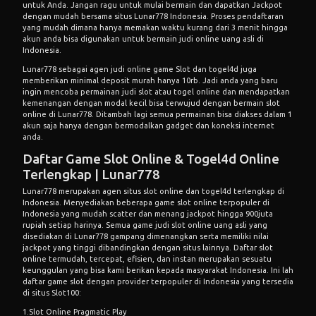
untuk Anda. Jangan ragu untuk mulai bermain dan dapatkan Jackpot
dengan mudah bersama situs Lunar778 Indonesia. Proses pendaftaran
yang mudah dimana hanya memakan waktu kurang dari 3 menit hingga
akun anda bisa digunakan untuk bermain judi online uang asli di
Indonesia.
Lunar778 sebagai agen judi online game
Slot
dan togel4d juga
memberikan minimal deposit murah hanya 10rb. Jadi anda yang baru
ingin mencoba permainan judi slot atau togel online dan mendapatkan
kemenangan dengan modal kecil bisa terwujud dengan bermain slot
online di Lunar778. Ditambah lagi semua permainan bisa diakses dalam 1
akun saja hanya dengan bermodalkan gadget dan koneksi internet
anda.
Daftar Game Slot Online & Togel4d Online
Terlengkap | Lunar778
Lunar778 merupakan agen situs slot online dan togel4d terlengkap di
Indonesia. Menyediakan beberapa game slot online terpopuler di
Indonesia yang mudah scatter dan menang jackpot hingga 900juta
rupiah setiap harinya. Semua game judi slot online uang asli yang
disediakan di
Lunar778
gampang dimenangkan serta memiliki nilai
jackpot yang tinggi dibandingkan dengan situs lainnya. Daftar slot
online termudah, tercepat, efisien, dan instan merupakan sesuatu
keunggulan yang bisa kami berikan kepada masyarakat Indonesia. Ini lah
daftar game slot dengan provider terpopuler di Indonesia yang tersedia
di situs Slot100:
1.Slot Online Pragmatic Play