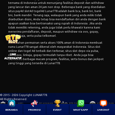
ternama di Indonesia untuk menunjang fasilitas deposit dan withdraw
yang lancar dan aman 24 jam non stop. Beberapa bank yang disediakan
situs pay4d slot4d togel4d Lunar778 adalah bank bca, bank bri, bank
bni, bank mandiri. Tenang saja, walaupun bank yang anda miliki tidak
disebutkan disini, Anda tetap bisa mendaftarkan diri anda dengan bank
apapun asalkan bisa bertransaksi uang rupiah di Indonesia. Jika anda
tidak memiliki rekening, anda juga tidak perlu khawatir karena kami
menerima pendaftaran, deposit, maupun withdraw via ovo, gopay,
dana, linkaja, serta pulsa telkomsel.
Kemudahan permainan serta akses 100% aman di Indonesia membuat
nama Lunar778 sangat dikenal oleh masyarakat Indonesia. Situs slot
online dan togel 4d terbaik dan terbesar, situs slot depo via pulsa,
dana, ovo, linkaja, gopay termudah tanpa ribet. Anda juga bisa
menikmati berbagai macam program, fasilitas, serta bonus dan jackpot
yang tinggi yang tersedia di Lunar778.
© 2015 - 2026 Copyright LUNAR778.
All Rights Reserved.
BERANDA
PROMOSI
EVENT
WHATSAPP
LIVECHAT
LAPOR PUSAT