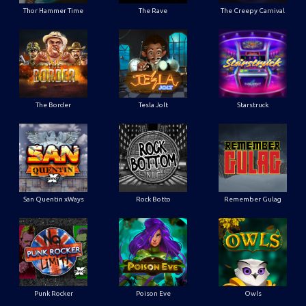
Thor Hammer Time
The Rave
The Creepy Carnival
The Border
Tesla Jolt
Starstruck
San Quentin xWays
Rock Botto
Remember Gulag
Punk Rocker
Poison Eve
Owls