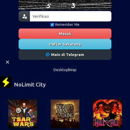
Remember Me
Masuk
Daftar Sekarang
Main di Telegram
Desktop
Wap
NoLimit City