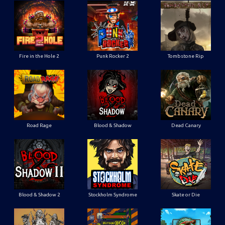
Fire in the Hole 2
Punk Rocker 2
Tombstone Rip
Road Rage
Blood & Shadow
Dead Canary
Blood & Shadow 2
Stockholm Syndrome
Skate or Die