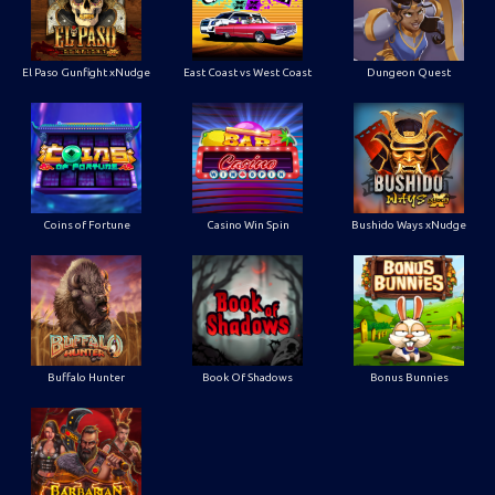
El Paso Gunfight xNudge
East Coast vs West Coast
Dungeon Quest
Coins of Fortune
Casino Win Spin
Bushido Ways xNudge
Buffalo Hunter
Book Of Shadows
Bonus Bunnies