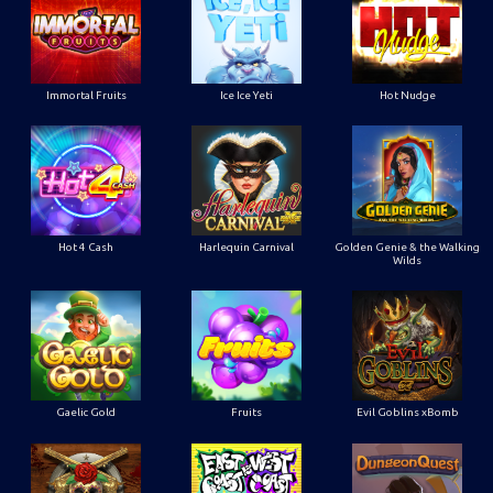
Immortal Fruits
Ice Ice Yeti
Hot Nudge
Hot 4 Cash
Harlequin Carnival
Golden Genie & the Walking
Wilds
Gaelic Gold
Fruits
Evil Goblins xBomb