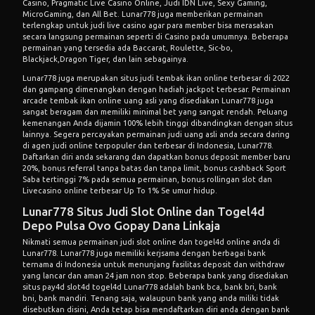
Casino, Pragmatic Live Casino Online, Judi IDN Live, Sexy Gaming,
MicroGaming, dan All Bet. Lunar778 juga memberikan permainan
terlengkap untuk judi live casino agar para member bisa merasakan
secara langsung permainan seperti di
Casino
pada umumnya. Beberapa
permainan yang tersedia ada Baccarat, Roulette, Sic-bo,
Blackjack,Dragon Tiger, dan lain sebagainya.
Lunar778 juga merupakan situs judi tembak ikan online terbesar di 2022
dan gampang dimenangkan dengan hadiah jackpot terbesar. Permainan
arcade tembak ikan online uang asli yang disediakan Lunar778 juga
sangat beragam dan memiliki minimal bet yang sangat rendah. Peluang
kemenangan Anda dijamin 100% lebih tinggi dibandingkan dengan situs
lainnya. Segera percayakan permainan judi uang asli anda secara daring
di agen judi online terpopuler dan terbesar di Indonesia, Lunar778.
Daftarkan diri anda sekarang dan dapatkan bonus deposit member baru
20%, bonus referral tanpa batas dan tanpa limit, bonus cashback Sport
Saba tertinggi 7% pada semua permainan, bonus rollingan slot dan
Livecasino online terbesar Up To 1% Se umur hidup.
Lunar778 Situs Judi Slot Online dan Togel4d
Depo Pulsa Ovo Gopay Dana Linkaja
Nikmati semua permainan judi slot online dan togel4d online anda di
Lunar778. Lunar778 juga memiliki kerjsama dengan berbagai bank
ternama di Indonesia untuk menunjang fasilitas deposit dan withdraw
yang lancar dan aman 24 jam non stop. Beberapa bank yang disediakan
situs pay4d slot4d togel4d Lunar778 adalah bank bca, bank bri, bank
bni, bank mandiri. Tenang saja, walaupun bank yang anda miliki tidak
disebutkan disini, Anda tetap bisa mendaftarkan diri anda dengan bank