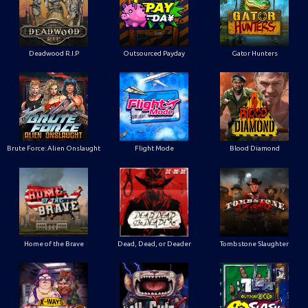
Deadwood R.I.P
Outsourced Payday
Gator Hunters
Brute Force: Alien Onslaught
Flight Mode
Blood Diamond
Home of the Brave
Dead, Dead, or Deader
Tombstone Slaughter