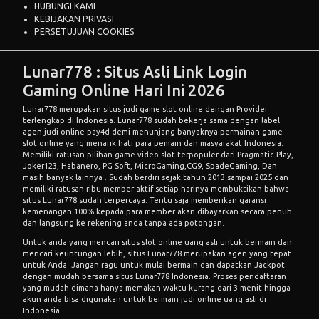
HUBUNGI KAMI
KEBIJAKAN PRIVASI
PERSETUJUAN COOKIES
Lunar778 : Situs Asli Link Login
Gaming Online Hari Ini 2026
Lunar778
merupakan situs judi game slot online dengan Provider
terlengkap di Indonesia. Lunar778 sudah bekerja sama dengan label
agen judi online pay4d demi menunjang banyaknya permainan game
slot online yang menarik hati para pemain dan masyarakat Indonesia.
Memiliki ratusan pilihan game video slot terpopuler dari Pragmatic Play,
Joker123, Habanero, PG Soft, MicroGaming,CG9, SpadeGaming, Dan
masih banyak lainnya . Sudah berdiri sejak tahun 2013 sampai 2025 dan
memiliki ratusan ribu member aktif setiap harinya membuktikan bahwa
situs
Lunar778
sudah terpercaya. Tentu saja memberikan garansi
kemenangan 100% kepada para member akan dibayarkan secara penuh
dan langsung ke rekening anda tanpa ada potongan.
Untuk anda yang mencari situs slot online uang asli untuk bermain dan
mencari keuntungan lebih, situs Lunar778 merupakan agen yang tepat
untuk Anda. Jangan ragu untuk mulai bermain dan dapatkan Jackpot
dengan mudah bersama situs Lunar778 Indonesia. Proses pendaftaran
yang mudah dimana hanya memakan waktu kurang dari 3 menit hingga
akun anda bisa digunakan untuk bermain judi online uang asli di
Indonesia.