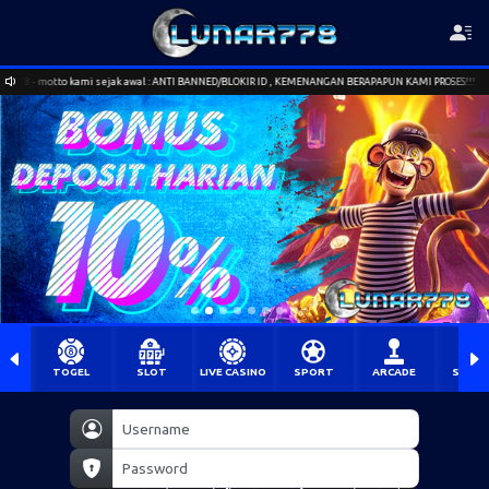
ejak awal : ANTI BANNED/BLOKIR ID , KEMENANGAN BERAPAPUN KAMI PROSES!!!
Selama
TOGEL
SLOT
LIVE CASINO
SPORT
ARCADE
SABU