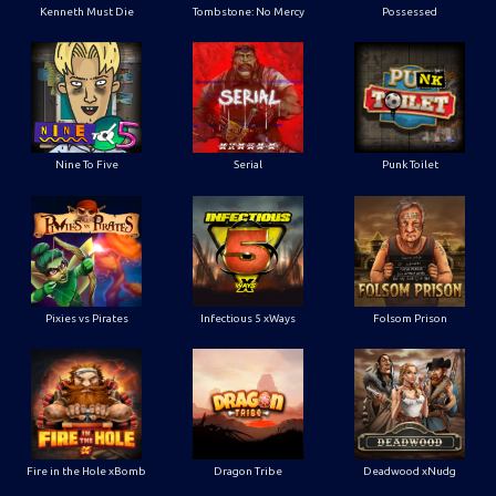
Kenneth Must Die
Tombstone: No Mercy
Possessed
Nine To Five
Serial
Punk Toilet
Pixies vs Pirates
Infectious 5 xWays
Folsom Prison
Fire in the Hole xBomb
Dragon Tribe
Deadwood xNudg