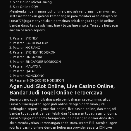
7. Slot Online MicroGaming
8. Slot Online CQ9
Memberikan permainan judi online uang asli yang aman dan nyaman,
serta memberikan garansi kemenangan para member akan dibayarkan.
Lunar778
juga menyediakan permainan tebak angka
togel4d online
bandar darat tanpa ada limit line / batas line angka. Tersedia berbagai
macam pasaran seperti:
1. Pasaran SYDNEY
2. Pasaran CAROLINA DAY
3. Pasaran HK SIANG
4. Pasaran SYDNEY NODISKON
5. Pasaran SINGAPORE
6. Pasaran SINGAPORE NODISKON
7. Pasaran MALAYSIA
8. Pasaran QATAR
9. Pasaran HONGKONG
10. Pasaran HONGKONG NODISKON
Agen Judi Slot Online, Live Casino Online,
Bandar Judi Togel Online Terpercaya
Seperti yang sudah dibahas pada pembahasan sebelumnya, situs
Lunar778 merupakan agen judi online dengan permainan judi
terlengkap seperti: game
slot online
, live casino online, dan menjadi
bandar togel darat dengan lebih dari 10 pasaran togel resmi di dunia.
Lunar778 juga menerima berapapun line pasangan nomor Anda dan
akan membayarkan kemenangan anda 100% secara full. Menjadi agen
judi live casino online dengan beberapa provider seperti ION Live