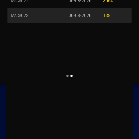
MACAU22
06-08-2026
3064
MACAU23
06-08-2026
1391