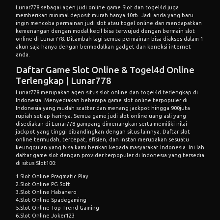
Lunar778 sebagai agen judi online game
Slot
dan togel4d juga
memberikan minimal deposit murah hanya 10rb. Jadi anda yang baru
ingin mencoba permainan judi slot atau togel online dan mendapatkan
kemenangan dengan modal kecil bisa terwujud dengan bermain slot
online di Lunar778. Ditambah lagi semua permainan bisa diakses dalam 1
akun saja hanya dengan bermodalkan gadget dan koneksi internet
anda.
Daftar Game Slot Online & Togel4d Online
Terlengkap | Lunar778
Lunar778 merupakan agen situs slot online dan togel4d terlengkap di
Indonesia. Menyediakan beberapa game slot online terpopuler di
Indonesia yang mudah scatter dan menang jackpot hingga 900juta
rupiah setiap harinya. Semua game judi slot online uang asli yang
disediakan di
Lunar778
gampang dimenangkan serta memiliki nilai
jackpot yang tinggi dibandingkan dengan situs lainnya. Daftar slot
online termudah, tercepat, efisien, dan instan merupakan sesuatu
keunggulan yang bisa kami berikan kepada masyarakat Indonesia. Ini lah
daftar game slot dengan provider terpopuler di Indonesia yang tersedia
di situs Slot100:
1.Slot Online Pragmatic Play
2.Slot Online PG Soft
3.Slot Online Habanero
4.Slot Online Spadegaming
5.Slot Online Top Trend Gaming
6.Slot Online Joker123