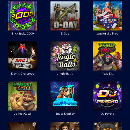
Brick Snake 2000
D Day
Land of the Free
Devils Crossroad
Jingle Balls
Road Kill
Ugliest Catch
Space Donkey
DJ Psycho