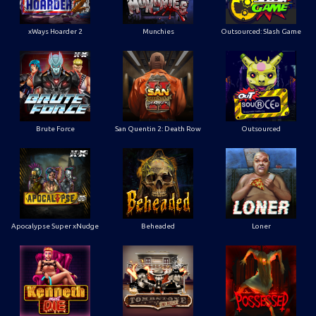
xWays Hoarder 2
Munchies
Outsourced: Slash Game
Brute Force
San Quentin 2: Death Row
Outsourced
Apocalypse Super xNudge
Beheaded
Loner