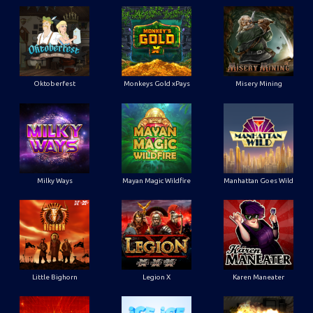
Oktoberfest
Monkeys Gold xPays
Misery Mining
Milky Ways
Mayan Magic Wildfire
Manhattan Goes Wild
Little Bighorn
Legion X
Karen Maneater