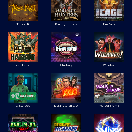
True Kult
Bounty Hunters
The Cage
Pearl Harbor
Gluttony
Whacked
Disturbed
Kiss My Chainsaw
Walk of Shame