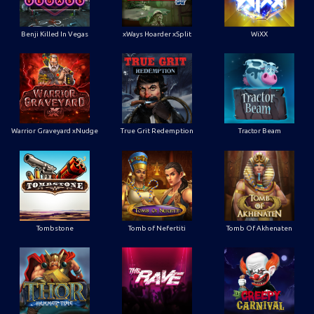
Benji Killed In Vegas
xWays Hoarder xSplit
WiXX
Warrior Graveyard xNudge
True Grit Redemption
Tractor Beam
Tombstone
Tomb of Nefertiti
Tomb Of Akhenaten