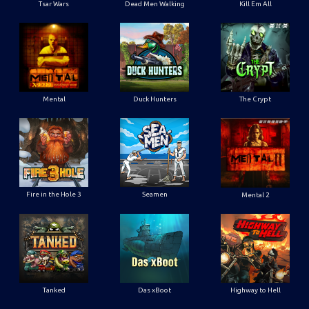
Tsar Wars
Dead Men Walking
Kill Em All
Mental
Duck Hunters
The Crypt
Fire in the Hole 3
Seamen
Mental 2
Tanked
Das xBoot
Highway to Hell