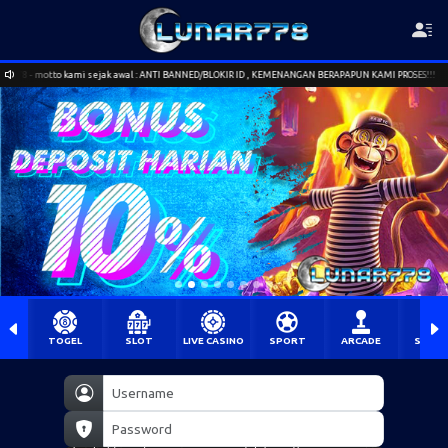
 awal : ANTI BANNED/BLOKIR ID , KEMENANGAN BERAPAPUN KAMI PROSES!!!
Selamat Dat
TOGEL
SLOT
LIVE CASINO
SPORT
ARCADE
SABU