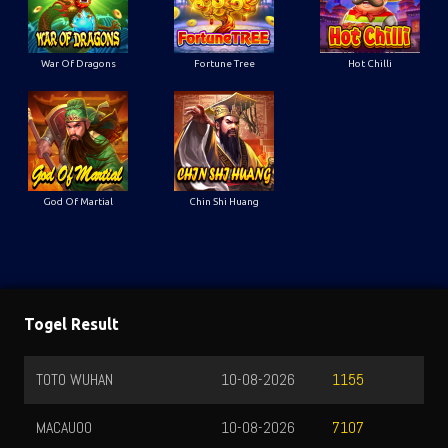
War Of Dragons
Fortune Tree
Hot Chilli
God Of Martial
Chin Shi Huang
Togel Result
TOTO WUHAN
10-08-2026
1155
MACAU00
10-08-2026
7107