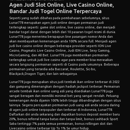
Agen Judi Slot Online, Live Casino Online,
Bandar Judi Togel Online Terpercaya
Seperti yang sudah dibahas pada pembahasan sebelumnya, situs
Lunar778 merupakan agen judi online dengan permainan judi
terlengkap seperti: game
slot online
, live casino online, dan menjadi
bandar togel darat dengan lebih dari 10 pasaran togel resmi di dunia.
Lunar778 juga menerima berapapun line pasangan nomor Anda dan
akan membayarkan kemenangan anda 100% secara full. Menjadi agen
judi live casino online dengan beberapa provider seperti ION Live
Casino, Pragmatic Live Casino Online, Judi IDN Live, Sexy Gaming,
MicroGaming, dan All Bet. Lunar778 juga memberikan permainan
terlengkap untuk judi live casino agar para member bisa merasakan
secara langsung permainan seperti di
Casino
pada umumnya. Beberapa
permainan yang tersedia ada Baccarat, Roulette, Sic-bo,
Blackjack,Dragon Tiger, dan lain sebagainya.
Lunar778 juga merupakan situs judi tembak ikan online terbesar di 2022
dan gampang dimenangkan dengan hadiah jackpot terbesar. Permainan
arcade tembak ikan online uang asli yang disediakan Lunar778 juga
sangat beragam dan memiliki minimal bet yang sangat rendah. Peluang
kemenangan Anda dijamin 100% lebih tinggi dibandingkan dengan situs
lainnya. Segera percayakan permainan judi uang asli anda secara daring
di agen judi online terpopuler dan terbesar di Indonesia, Lunar778.
Daftarkan diri anda sekarang dan dapatkan bonus deposit member baru
20%, bonus referral tanpa batas dan tanpa limit, bonus cashback Sport
Saba tertinggi 7% pada semua permainan, bonus rollingan slot dan
Livecasino online terbesar Up To 1% Se umur hidup.