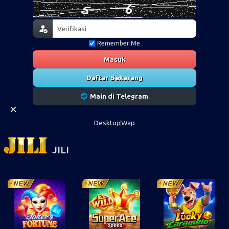
Remember Me
Masuk
Daftar Sekarang
Main di Telegram
Desktop
Wap
JILI