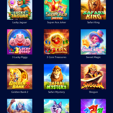
Lucky Jaguar
Super Ace Joker
Safari King
3 Lucky Piggy
3 Coin Treasures
Sweet Magic
Golden Bank 2
Safari Mystery
Shogun