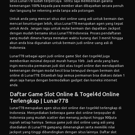
situs
Lunar778
sudah terpercaya. Tentu saja memberikan garansi
kemenangan 100% kepada para member akan dibayarkan secara penuh
dan langsung ke rekening anda tanpa ada potongan.
Untuk anda yang mencari situs slot online uang asli untuk bermain dan
mencari keuntungan lebih, situs Lunar778 merupakan agen yang tepat
untuk Anda. Jangan ragu untuk mulai bermain dan dapatkan Jackpot
dengan mudah bersama situs Lunar778 Indonesia. Proses pendaftaran
yang mudah dimana hanya memakan waktu kurang dari 3 menit hingga
akun anda bisa digunakan untuk bermain judi online uang asli di
Indonesia.
Lunar778 sebagai agen judi online game
Slot
dan togel4d juga
memberikan minimal deposit murah hanya 10rb. Jadi anda yang baru
ingin mencoba permainan judi slot atau togel online dan mendapatkan
kemenangan dengan modal kecil bisa terwujud dengan bermain slot
online di Lunar778. Ditambah lagi semua permainan bisa diakses dalam 1
akun saja hanya dengan bermodalkan gadget dan koneksi internet
anda.
Daftar Game Slot Online & Togel4d Online
Terlengkap | Lunar778
Lunar778 merupakan agen situs slot online dan togel4d terlengkap di
Indonesia. Menyediakan beberapa game slot online terpopuler di
Indonesia yang mudah scatter dan menang jackpot hingga 900juta
rupiah setiap harinya. Semua game judi slot online uang asli yang
disediakan di
Lunar778
gampang dimenangkan serta memiliki nilai
jackpot yang tinggi dibandingkan dengan situs lainnya. Daftar slot