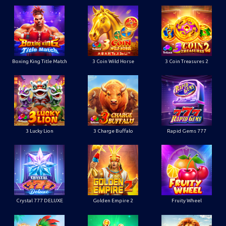
Boxing King Title Match
3 Coin Wild Horse
3 Coin Treasures 2
3 Lucky Lion
3 Charge Buffalo
Rapid Gems 777
Crystal 777 DELUXE
Golden Empire 2
Fruity Wheel