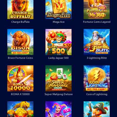
Charge Buffalo
Mega Ace
Fortune Gems Legend
Bison Fortune Coins
Lucky Jaguar 500
3 Lightning Blitz
ROMA X 10000
Super Mahjong Deluxe
Coin of Lightning