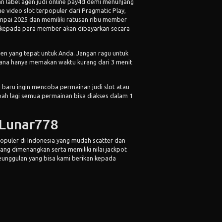
an label agen judi online pay4d demi menunjang
 video slot terpopuler dari Pragmatic Play,
ampai 2025 dan memiliki ratusan ribu member
 kepada para member akan dibayarkan secara
gen yang tepat untuk Anda. Jangan ragu untuk
ana hanya memakan waktu kurang dari 3 menit
baru ingin mencoba permainan judi slot atau
bah lagi semua permainan bisa diakses dalam 1
 Lunar778
populer di Indonesia yang mudah scatter dan
ng dimenangkan serta memiliki nilai jackpot
 keunggulan yang bisa kami berikan kepada