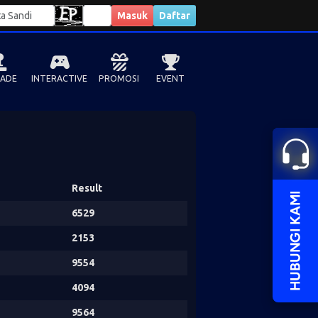
Selamat Datang Di Lunar778 - motto kami sejak awal : ANTI BANNED/BLO
Masuk
Daftar
ADE
INTERACTIVE
PROMOSI
EVENT
Result
6529
2153
9554
4094
9564