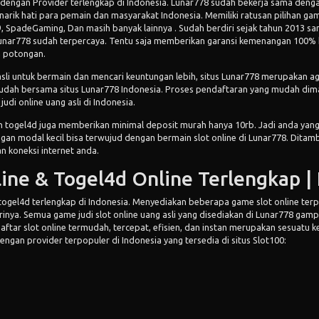
 dengan Provider terlengkap di Indonesia. Lunar778 sudah bekerja sama deng
rik hati para pemain dan masyarakat Indonesia. Memiliki ratusan pilihan game
 SpadeGaming, Dan masih banyak lainnya . Sudah berdiri sejak tahun 2013 s
unar778
sudah terpercaya. Tentu saja memberikan garansi kemenangan 100%
a potongan.
 asli untuk bermain dan mencari keuntungan lebih, situs Lunar778 merupakan a
dah bersama situs Lunar778 Indonesia. Proses pendaftaran yang mudah dim
udi online uang asli di Indonesia.
 togel4d juga memberikan minimal deposit murah hanya 10rb. Jadi anda yang 
n modal kecil bisa terwujud dengan bermain slot online di Lunar778. Ditam
 koneksi internet anda.
ine & Togel4d Online Terlengkap |
togel4d terlengkap di Indonesia. Menyediakan beberapa game slot online ter
inya. Semua game judi slot online uang asli yang disediakan di
Lunar778
gampa
Daftar slot online termudah, tercepat, efisien, dan instan merupakan sesuatu
engan provider terpopuler di Indonesia yang tersedia di situs Slot100: