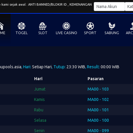
i sejak awal : ANTI BANNED/BLOKIR ID , KEMENANGAN BERAPAPUN KAMI PROSES!!!
ME
TOGEL
SLOT
LIVE CASINO
SPORT
SABUNG
ARC
upools.asia
, Hari:
Setiap Hari
, Tutup:
23:30 WIB
, Result:
00:00 WIB
Hari
Pasaran
Jumat
MA00 - 103
Kamis
MA00 - 102
Rabu
MA00 - 101
Selasa
MA00 - 100
Senin
MA00 - 099