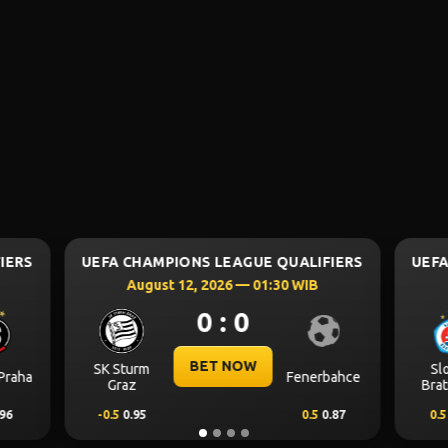
7/8/2026
7/8/2026
7/8/2026
7/8/2026
6/8/2026
IERS
E-FOOTBALL F24 ELITE CLUB FRIENDLY
E-
August 7, 2026 — 19:15 WIB
0 : 2
BET NOW
Saint-
e-Tottenham
e-Sevilla
oise
Hotspur
Neth
1.00
0.00
-0.73
0.00
0.49
0.0