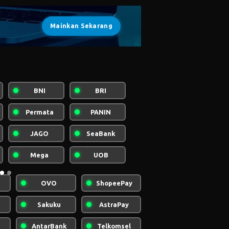
s
Punk Star
Mainkan Sekarang
den
Kraken Treasure