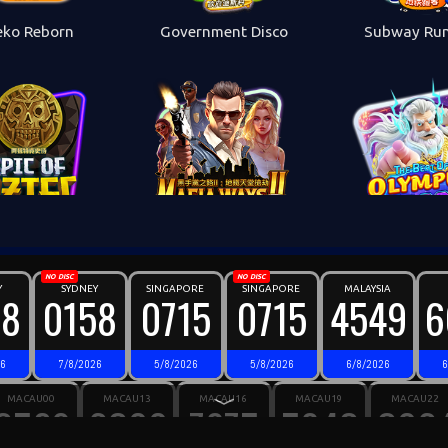
eko Reborn
Government Disco
Subway Ru
ic of Aztec
Mafia Ways II: Metro
The Beat of O
Haven Heist
1000
NO DISC
NO DISC
Y
SYDNEY
SINGAPORE
SINGAPORE
MALAYSIA
58
0158
0715
0715
4549
6
26
7/8/2026
5/8/2026
5/8/2026
6/8/2026
6
MACAU00
MACAU13
MACAU16
MACAU19
MACAU22
6529
6300
7875
5843
306