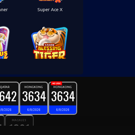
nner
Super Ace X
lympus
Blessing of the Tiger
NO DISC
QATAR
HONGKONG
HONGKONG
642
3634
3634
/8/2026
6/8/2026
6/8/2026
MACAU23
4
1391