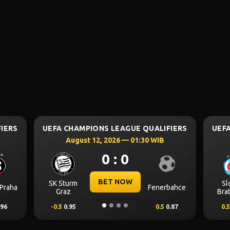
7/8/2026
7/8/2026
7/8/2026
6/8/2026
6/8/2026
ssing of the
Aztec Legend
The King J
Dragon
IERS
E-FOOTBALL F24 INTERNATIONAL
E-
rand Shine
Hungry Krahung
Shiba Mog
FRIENDLY
August 7, 2026 — 18:45 WIB
0 : 1
Saint-
oise
BET NOW
e-Poland
e-Wales
e-B
1.00
0.25
0.57
-0.25
-0.81
0.2