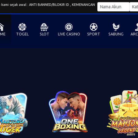
sejak awal : ANTI BANNED/BLOKIR ID , KEMENANGAN BERAPAPUN KAMI PROSES!!!
ME
TOGEL
SLOT
LIVE CASINO
SPORT
SABUNG
ARC