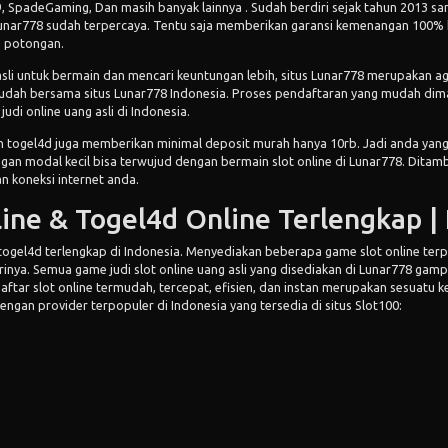
rik hati para pemain dan masyarakat Indonesia. Memiliki ratusan pilihan game
 SpadeGaming, Dan masih banyak lainnya . Sudah berdiri sejak tahun 2013 s
unar778
sudah terpercaya. Tentu saja memberikan garansi kemenangan 100%
a potongan.
 asli untuk bermain dan mencari keuntungan lebih, situs Lunar778 merupakan a
dah bersama situs Lunar778 Indonesia. Proses pendaftaran yang mudah dim
udi online uang asli di Indonesia.
 togel4d juga memberikan minimal deposit murah hanya 10rb. Jadi anda yang 
n modal kecil bisa terwujud dengan bermain slot online di Lunar778. Ditam
ma Kingdom
Aztec Empire 1000
 koneksi internet anda.
ine & Togel4d Online Terlengkap |
togel4d terlengkap di Indonesia. Menyediakan beberapa game slot online ter
inya. Semua game judi slot online uang asli yang disediakan di
Lunar778
gampa
Daftar slot online termudah, tercepat, efisien, dan instan merupakan sesuatu
engan provider terpopuler di Indonesia yang tersedia di situs Slot100: