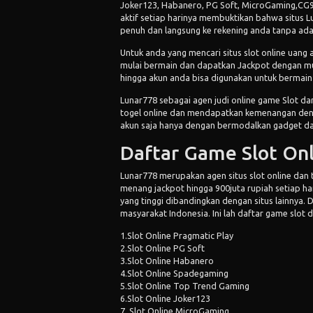
banyaknya permainan game slot online yang mena
Joker123, Habanero, PG Soft, MicroGaming,CG9,
aktif setiap harinya membuktikan bahwa situs
L
penuh dan langsung ke rekening anda tanpa ad
Untuk anda yang mencari situs slot online uang
mulai bermain dan dapatkan Jackpot dengan mu
hingga akun anda bisa digunakan untuk bermain j
Lunar778 sebagai agen judi online game
Slot
dan
togel online dan mendapatkan kemenangan denga
Clash of War
Ro
akun saja hanya dengan bermodalkan gadget dan
Daftar Game Slot Onl
Lunar778 merupakan agen situs slot online dan 
menang jackpot hingga 900juta rupiah setiap har
yang tinggi dibandingkan dengan situs lainnya. 
masyarakat Indonesia. Ini lah daftar game slot d
1.Slot Online Pragmatic Play
2.Slot Online PG Soft
3.Slot Online Habanero
4.Slot Online Spadegaming
5.Slot Online Top Trend Gaming
6.Slot Online Joker123