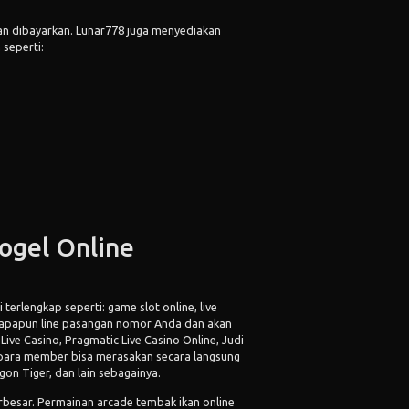
an dibayarkan.
Lunar778
juga menyediakan
 seperti:
Togel Online
 terlengkap seperti: game
slot online
, live
berapapun line pasangan nomor Anda dan akan
ve Casino, Pragmatic Live Casino Online, Judi
r para member bisa merasakan secara langsung
on Tiger, dan lain sebagainya.