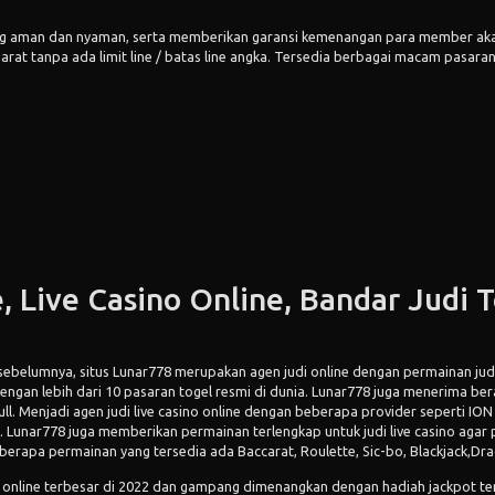
ang aman dan nyaman, serta memberikan garansi kemenangan para member ak
rat tanpa ada limit line / batas line angka. Tersedia berbagai macam pasaran
, Live Casino Online, Bandar Judi 
belumnya, situs Lunar778 merupakan agen judi online dengan permainan judi
dengan lebih dari 10 pasaran togel resmi di dunia. Lunar778 juga menerima 
Menjadi agen judi live casino online dengan beberapa provider seperti ION Li
t. Lunar778 juga memberikan permainan terlengkap untuk judi live casino aga
apa permainan yang tersedia ada Baccarat, Roulette, Sic-bo, Blackjack,Drag