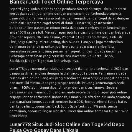
Bandar Judi Togel Online Terpercaya
Seperti yang sudah dibahas pada pembahasan sebelumnya, situs Lunar778
merupakan agen judi online dengan permainan judi terlengkap seperti:
game
slot online
, live casino online, dan menjadi bandar togel darat dengan
lebih dari 10 pasaran togel resmi di dunia. Lunar778 juga menerima
berapapun line pasangan nomor Anda dan akan membayarkan kemenangan
anda 100% secara full. Menjadi agen judi live casino online dengan beberapa
provider seperti ION Live Casino, Pragmatic Live Casino Online, Judi IDN
Live, Sexy Gaming, MicroGaming, dan All Bet. Lunar778 juga memberikan
permainan terlengkap untuk judi live casino agar para member bisa
merasakan secara langsung permainan seperti di
Casino
pada umumnya.
Beberapa permainan yang tersedia ada Baccarat, Roulette, Sic-bo,
Blackjack,Dragon Tiger, dan lain sebagainya.
Lunar778 juga merupakan situs judi tembak ikan online terbesar di 2022 dan
gampang dimenangkan dengan hadiah jackpot terbesar. Permainan arcade
tembak ikan online uang asli yang disediakan Lunar778 juga sangat beragam
dan memiliki minimal bet yang sangat rendah. Peluang kemenangan Anda
dijamin 100% lebih tinggi dibandingkan dengan situs lainnya. Segera
percayakan permainan judi uang asli anda secara daring di agen judi online
terpopuler dan terbesar di Indonesia, Lunar778. Daftarkan diri anda sekarang
dan dapatkan bonus deposit member baru 20%, bonus referral tanpa batas
dan tanpa limit, bonus cashback Sport Saba tertinggi 7% pada semua
permainan, bonus rollingan slot dan Livecasino online terbesar Up To 1% Se
umur hidup.
Lunar778 Situs Judi Slot Online dan Togel4d Depo
Pulsa Ovo Gopay Dana Linkaja