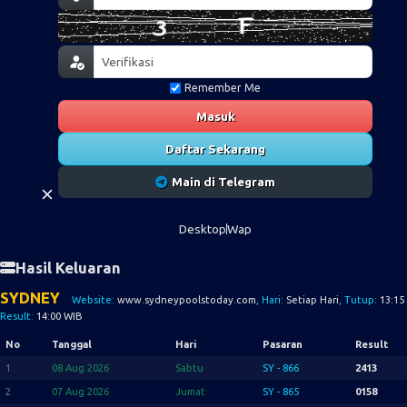
Remember Me
Masuk
Daftar Sekarang
Main di Telegram
Desktop
Wap
Hasil Keluaran
SYDNEY
Website:
www.sydneypoolstoday.com
, Hari:
Setiap Hari
, Tutup:
13:15
Result:
14:00 WIB
No
Tanggal
Hari
Pasaran
Result
1
08 Aug 2026
Sabtu
SY - 866
2413
2
07 Aug 2026
Jumat
SY - 865
0158