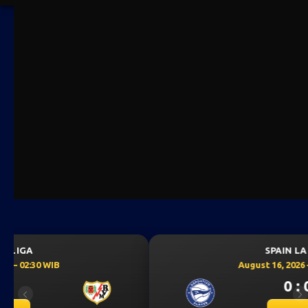
SPAIN LA LIGA
August 16, 2026 — 00:30 WIB
0 : 0
Previous
Ne