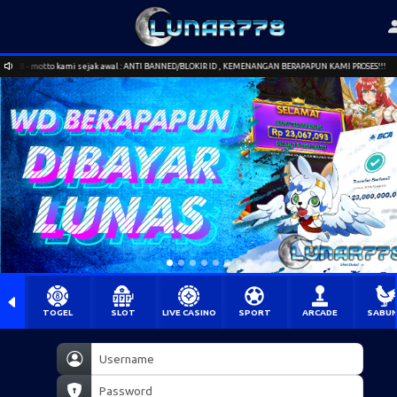
8 - motto kami sejak awal : ANTI BANNED/BLOKIR ID , KEMENANGAN BERAPAPUN KAMI PROSES!!!
TOGEL
SLOT
LIVE CASINO
SPORT
ARCADE
SABU