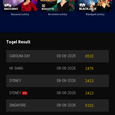
Baccarat Lobby
Roulette Lobby
Blackjack Lobby
Togel Result
09-08-2026
TOTO WUHAN
0
6533
08-08-2026
MACAU00
0
2476
08-08-2026
MACAU13
0
2413
08-08-2026
MACAU16
0
2413
08-08-2026
MACAU19
0
5102