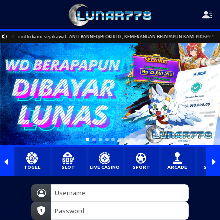
 - motto kami sejak awal : ANTI BANNED/BLOKIR ID , KEMENANGAN BERAPAPUN KAMI PROSES!!!
TOGEL
SLOT
LIVE CASINO
SPORT
ARCADE
SABU