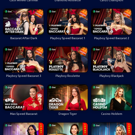
Cash Wheel Carnival
Diamond Roulette
Cards Champion
Baccarat After Dark
Playboy Speed Baccarat 1
Playboy Speed Baccarat 2
Playboy Speed Baccarat 3
Playboy Roulette
Playboy Blackjack
Max Speed Baccarat
Dragon Tiger
Casino Holdem