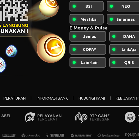
BSI
NEO
JAGO
Sea
Mestika
Sinarmas
Mega
U
E Money & Pulsa
Jenius
DANA
OVO
Shop
GOPAY
LinkAja
Sakuku
Astr
Lain-lain
QRIS
AntarBank
Telk
PERATURAN
|
INFORMASI BANK
|
HUBUNGI KAMI
|
KEBIJAKAN P