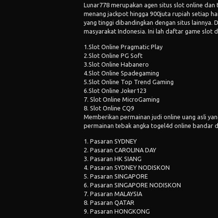
Lunar778 merupakan agen situs slot online dan 
menang jackpot hingga 900juta rupiah setiap har
yang tinggi dibandingkan dengan situs lainnya. 
masyarakat Indonesia. Ini lah daftar game slot d
1.Slot Online Pragmatic Play
2.Slot Online PG Soft
3.Slot Online Habanero
4.Slot Online Spadegaming
5.Slot Online Top Trend Gaming
6.Slot Online Joker123
7. Slot Online MicroGaming
8. Slot Online CQ9
Memberikan permainan judi online uang asli y
permainan tebak angka
togel4d online
bandar da
1. Pasaran SYDNEY
2. Pasaran CAROLINA DAY
3. Pasaran HK SIANG
4. Pasaran SYDNEY NODISKON
5. Pasaran SINGAPORE
6. Pasaran SINGAPORE NODISKON
7. Pasaran MALAYSIA
8. Pasaran QATAR