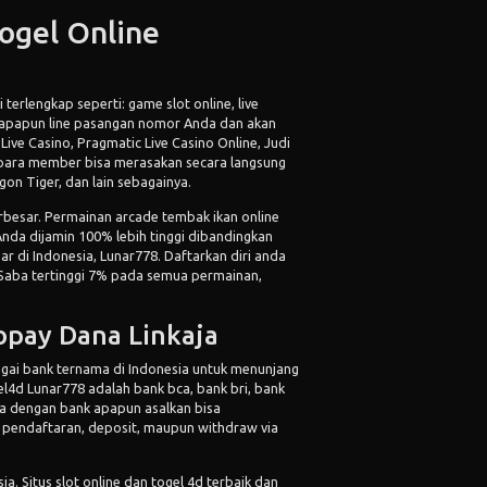
Togel Online
 terlengkap seperti: game
slot online
, live
berapapun line pasangan nomor Anda dan akan
ve Casino, Pragmatic Live Casino Online, Judi
r para member bisa merasakan secara langsung
on Tiger, dan lain sebagainya.
rbesar. Permainan arcade tembak ikan online
nda dijamin 100% lebih tinggi dibandingkan
ar di Indonesia, Lunar778. Daftarkan diri anda
 Saba tertinggi 7% pada semua permainan,
opay Dana Linkaja
agai bank ternama di Indonesia untuk menunjang
el4d Lunar778 adalah bank bca, bank bri, bank
nda dengan bank apapun asalkan bisa
ma pendaftaran, deposit, maupun withdraw via