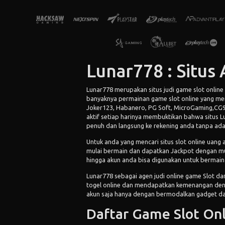
Lunar778 : Situs 
Lunar778
merupakan situs judi game slot online
banyaknya permainan game slot online yang mena
Joker123, Habanero, PG Soft, MicroGaming,CG9,
aktif setiap harinya membuktikan bahwa situs
L
penuh dan langsung ke rekening anda tanpa ad
Untuk anda yang mencari situs slot online uang
mulai bermain dan dapatkan Jackpot dengan mu
hingga akun anda bisa digunakan untuk bermain j
Lunar778 sebagai agen judi online game
Slot
dan
togel online dan mendapatkan kemenangan denga
akun saja hanya dengan bermodalkan gadget dan
Daftar Game Slot Onl