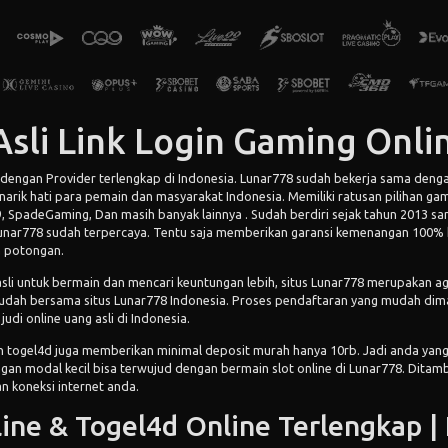
Asli Link Login Gaming Onlin
 dengan Provider terlengkap di Indonesia. Lunar778 sudah bekerja sama deng
rik hati para pemain dan masyarakat Indonesia. Memiliki ratusan pilihan game
 SpadeGaming, Dan masih banyak lainnya . Sudah berdiri sejak tahun 2013 s
unar778
sudah terpercaya. Tentu saja memberikan garansi kemenangan 100%
a potongan.
 asli untuk bermain dan mencari keuntungan lebih, situs Lunar778 merupakan a
dah bersama situs Lunar778 Indonesia. Proses pendaftaran yang mudah dim
udi online uang asli di Indonesia.
 togel4d juga memberikan minimal deposit murah hanya 10rb. Jadi anda yang 
n modal kecil bisa terwujud dengan bermain slot online di Lunar778. Ditam
 koneksi internet anda.
ine & Togel4d Online Terlengkap |