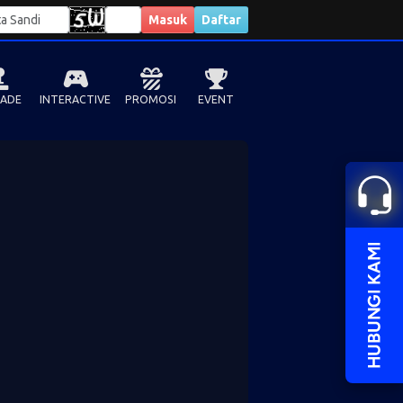
Selamat Datang Di Lunar778 - motto kami sejak awal : ANTI BANNED/BLO
Masuk
Daftar
ADE
INTERACTIVE
PROMOSI
EVENT