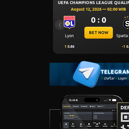
UEFA CHAMPIONS LEAGUE QUALIF
August 11, 2026 — 22:59 WIB
0 : 0
Previous
BET NOW
Union 
Bodo Glimt
Gill
0.75
0.82
-0.75
TELEGRA
Daftar
Login