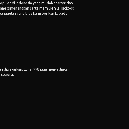
populer di Indonesia yang mudah scatter dan
ng dimenangkan serta memiliki nilai jackpot
 keunggulan yang bisa kami berikan kepada
an dibayarkan.
Lunar778
juga menyediakan
 seperti: