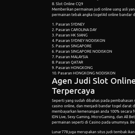
7. Slot Online MicroGaming
8. Slot Online CQ9
Memberikan permainan judi online uang asli y
permainan tebak angka
togel4d online
bandar da
1. Pasaran SYDNEY
2. Pasaran CAROLINA DAY
3. Pasaran HK SIANG
4. Pasaran SYDNEY NODISKON
5. Pasaran SINGAPORE
6. Pasaran SINGAPORE NODISKON
7. Pasaran MALAYSIA
8. Pasaran QATAR
9. Pasaran HONGKONG
10. Pasaran HONGKONG NODISKON
Agen Judi Slot Online
Terpercaya
Seperti yang sudah dibahas pada pembahasan se
casino online, dan menjadi bandar togel darat 
membayarkan kemenangan anda 100% secara full. 
IDN Live, Sexy Gaming, MicroGaming, dan All Be
permainan seperti di
Casino
pada umumnya. Beber