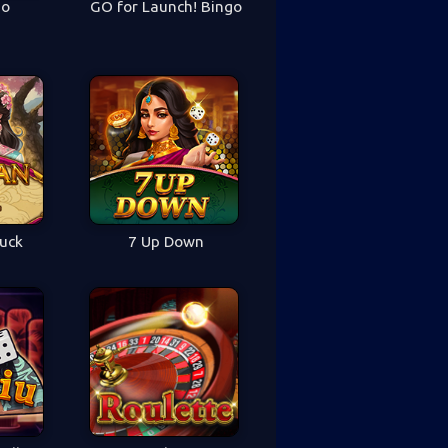
go
GO for Launch! Bingo
uck
7 Up Down