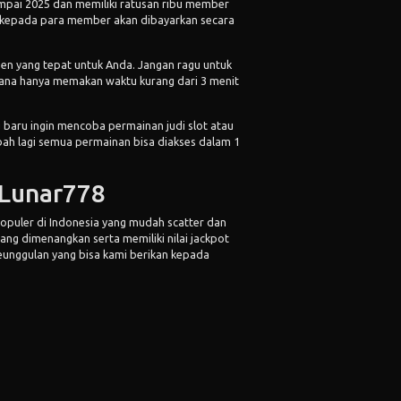
 video slot terpopuler dari Pragmatic Play,
ampai 2025 dan memiliki ratusan ribu member
 kepada para member akan dibayarkan secara
gen yang tepat untuk Anda. Jangan ragu untuk
ana hanya memakan waktu kurang dari 3 menit
baru ingin mencoba permainan judi slot atau
bah lagi semua permainan bisa diakses dalam 1
 Lunar778
populer di Indonesia yang mudah scatter dan
ng dimenangkan serta memiliki nilai jackpot
 keunggulan yang bisa kami berikan kepada