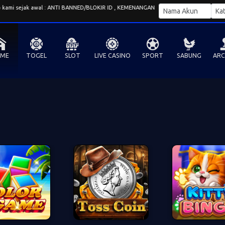
jak awal : ANTI BANNED/BLOKIR ID , KEMENANGAN BERAPAPUN KAMI PROSES!!!
ME
TOGEL
SLOT
LIVE CASINO
SPORT
SABUNG
ARC