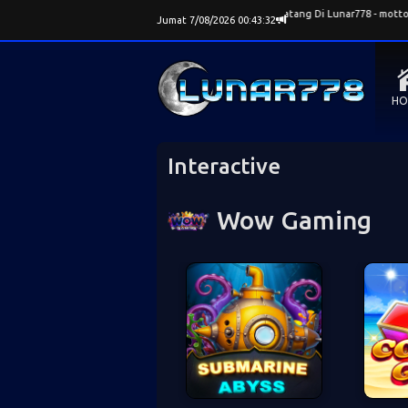
Selamat Datang Di Lunar778 - motto kami se
Jumat 7/08/2026 00:43:33
HO
Interactive
Wow Gaming