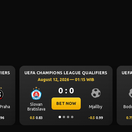
7/8/2026
6/8/2026
6/8/2026
6/8/2026
6/8/2026
NAL
E-FOOTBALL F24 INTERNATIONAL
E-FO
FRIENDLY
August 7, 2026 — 07:15 WIB
1 : 2
e-Ba
BET NOW
les
e-England
e-Poland
2
0.00
0.00
0.65
0.00
-0.89