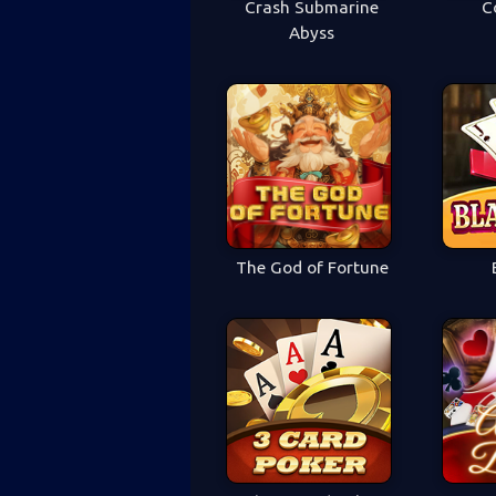
Crash Submarine
C
Abyss
The God of Fortune