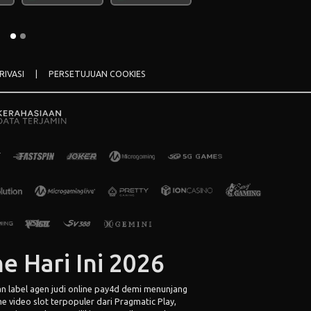
RIVASI
|
PERSETUJUAN COOKIES
e Hari Ini 2026
an label agen judi online pay4d demi menunjang