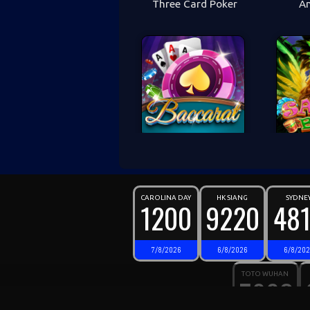
Three Card Poker
A
Baccarat
Sa
CAROLINA DAY
HK SIANG
SYDNE
1200
9220
48
7/8/2026
6/8/2026
6/8/20
TOTO WUHAN
5883