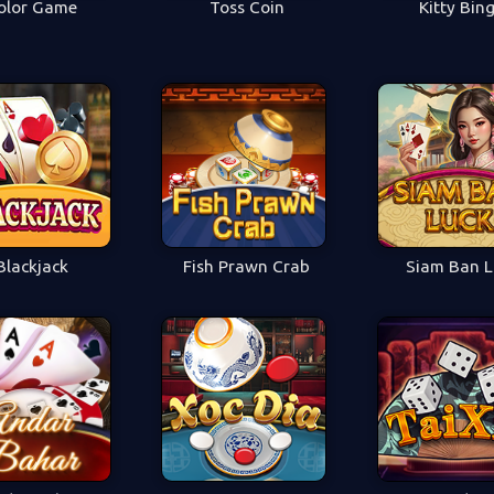
olor Game
Toss Coin
Kitty Bin
Blackjack
Fish Prawn Crab
Siam Ban L