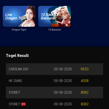
Dragon Tiger
12 Baccarat
Togel Result
CAROLINA DAY
09-08-2026
T
6533
HK SIANG
09-08-2026
M
4008
SYDNEY
09-08-2026
M
8082
SYDNEY
09-08-2026
M
8082
NO%