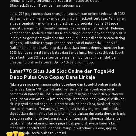
permainan yang tersedia ada Baccarat, Roulette, Sic-bo,
Blackjack,Dragon Tiger, dan lain sebagainya.
Lunar778 juga merupakan situs judi tembak ikan online terbesar di 2022
dan gampang dimenangkan dengan hadiah jackpot terbesar. Permainan
arcade tembak ikan online uang asli yang disediakan Lunar778 juga
sangat beragam dan memiliki minimal bet yang sangat rendah. Peluang
kemenangan Anda dijamin 100% lebih tinggi dibandingkan dengan situs
lainnya. Segera percayakan permainan judi uang asli anda secara daring
di agen judi online terpopuler dan terbesar di Indonesia, Lunar778.
Daftarkan diri anda sekarang dan dapatkan bonus deposit member baru
20%, bonus referral tanpa batas dan tanpa limit, bonus cashback Sport
Saba tertinggi 7% pada semua permainan, bonus rollingan slot dan
Livecasino online terbesar Up To 1% Se umur hidup.
Lunar778 Situs Judi Slot Online dan Togel4d
Depo Pulsa Ovo Gopay Dana Linkaja
Nikmati semua permainan judi slot online dan togel4d online anda di
Lunar778. Lunar778 juga memiliki kerjsama dengan berbagai bank
ternama di Indonesia untuk menunjang fasilitas deposit dan withdraw
yang lancar dan aman 24 jam non stop. Beberapa bank yang disediakan
situs pay4d slot4d togel4d Lunar778 adalah bank bca, bank bri, bank
bni, bank mandiri. Tenang saja, walaupun bank yang anda miliki tidak
disebutkan disini, Anda tetap bisa mendaftarkan diri anda dengan bank
apapun asalkan bisa bertransaksi uang rupiah di Indonesia. Jika anda
tidak memiliki rekening, anda juga tidak perlu khawatir karena kami
menerima pendaftaran, deposit, maupun withdraw via ovo, gopay,
dana, linkaja, serta pulsa telkomsel.