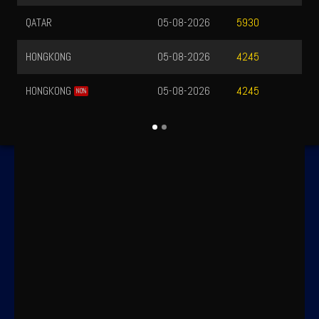
QATAR
05-08-2026
5930
HONGKONG
05-08-2026
4245
HONGKONG
05-08-2026
4245
NO%