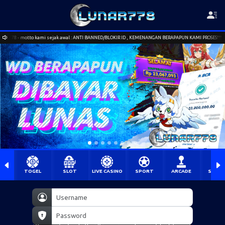
78 - motto kami sejak awal : ANTI BANNED/BLOKIR ID , KEMENANGAN BERAPAPUN KAMI PROSES!!!
TOGEL
SLOT
LIVE CASINO
SPORT
ARCADE
SABU