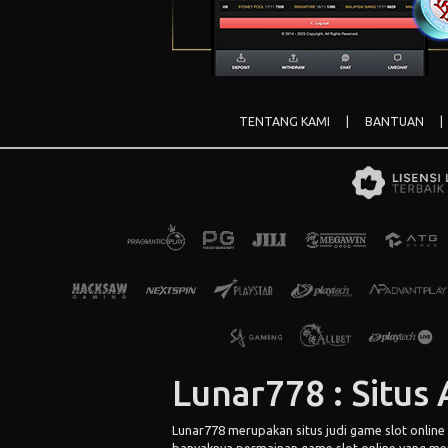
Lain-lain
TENTANG KAMI
|
BANTUAN
|
Lunar778 : Situs 
Lunar778
merupakan situs judi game slot online