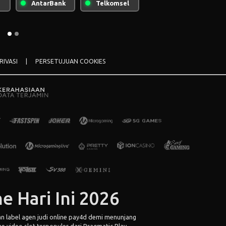
RIVASI
|
PERSETUJUAN COOKIES
e Hari Ini 2026
an label agen judi online pay4d demi menunjang