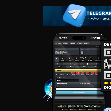
TELEGRA
Daftar
Login
BCA
M
CIMB
D
BSI
Mestika
Si
Jenius
GOPAY
L