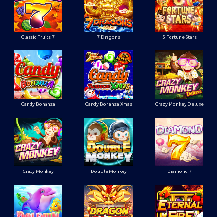
Classic Fruits 7
7 Dragons
5 Fortune Stars
Candy Bonanza
Candy Bonanza Xmas
Crazy Monkey Deluxe
Crazy Monkey
Double Monkey
Diamond 7