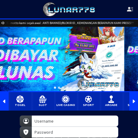
to kami sejak awal : ANTI BANNED/BLOKIR ID , KEMENANGAN BERAPAPUN KAMI PROSES!!!
TOGEL
SLOT
LIVE CASINO
SPORT
ARCADE
SABU