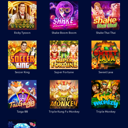
Ricky Tycoon
Shake Boom Boom
Shake Thai Thai
Soccer King
Super Fortune
Sweet Lava
Taiga 88
Triple Kung Fu Monkey
Triple Monkey