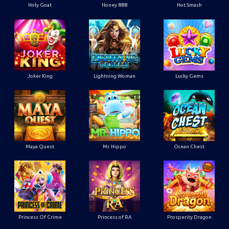
Holy Goat
Honey 888
Hot Smash
Joker King
Lightning Woman
Lucky Gems
Maya Quest
Mr. Hippo
Ocean Chest
Princess Of Crime
Princess of RA
Prosperity Dragon