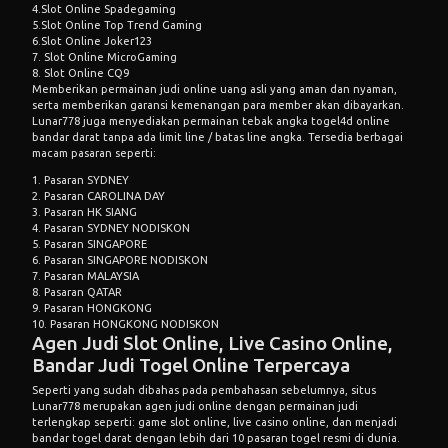
4.Slot Online Spadegaming
5.Slot Online Top Trend Gaming
6.Slot Online Joker123
7. Slot Online MicroGaming
8. Slot Online CQ9
Memberikan permainan judi online uang asli yang aman dan nyaman,
serta memberikan garansi kemenangan para member akan dibayarkan.
Lunar778
juga menyediakan permainan tebak angka
togel4d online
bandar darat tanpa ada limit line / batas line angka. Tersedia berbagai
macam pasaran seperti:
1. Pasaran SYDNEY
2. Pasaran CAROLINA DAY
3. Pasaran HK SIANG
4. Pasaran SYDNEY NODISKON
5. Pasaran SINGAPORE
6. Pasaran SINGAPORE NODISKON
7. Pasaran MALAYSIA
8. Pasaran QATAR
9. Pasaran HONGKONG
10. Pasaran HONGKONG NODISKON
Agen Judi Slot Online, Live Casino Online,
Bandar Judi Togel Online Terpercaya
Seperti yang sudah dibahas pada pembahasan sebelumnya, situs
Lunar778 merupakan agen judi online dengan permainan judi
terlengkap seperti: game
slot online
, live casino online, dan menjadi
bandar togel darat dengan lebih dari 10 pasaran togel resmi di dunia.