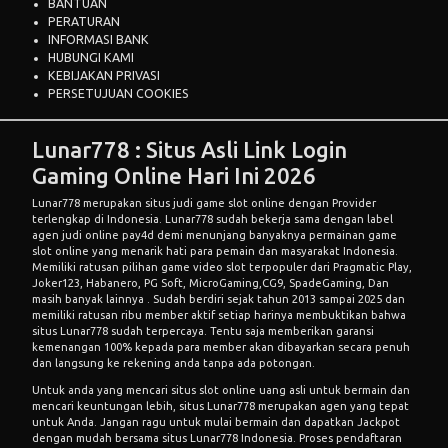
BANTUAN
PERATURAN
INFORMASI BANK
HUBUNGI KAMI
KEBIJAKAN PRIVASI
PERSETUJUAN COOKIES
Lunar778 : Situs Asli Link Login
Gaming Online Hari Ini 2026
Lunar778
merupakan situs judi game slot online dengan Provider
terlengkap di Indonesia. Lunar778 sudah bekerja sama dengan label
agen judi online pay4d demi menunjang banyaknya permainan game
slot online yang menarik hati para pemain dan masyarakat Indonesia.
Memiliki ratusan pilihan game video slot terpopuler dari Pragmatic Play,
Joker123, Habanero, PG Soft, MicroGaming,CG9, SpadeGaming, Dan
masih banyak lainnya . Sudah berdiri sejak tahun 2013 sampai 2025 dan
memiliki ratusan ribu member aktif setiap harinya membuktikan bahwa
situs
Lunar778
sudah terpercaya. Tentu saja memberikan garansi
kemenangan 100% kepada para member akan dibayarkan secara penuh
dan langsung ke rekening anda tanpa ada potongan.
Untuk anda yang mencari situs slot online uang asli untuk bermain dan
mencari keuntungan lebih, situs Lunar778 merupakan agen yang tepat
untuk Anda. Jangan ragu untuk mulai bermain dan dapatkan Jackpot
dengan mudah bersama situs Lunar778 Indonesia. Proses pendaftaran