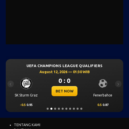
UEFA CHAMPIONS LEAGUE QUALIFIERS
August 12, 2026 — 01:30 WIB
0 : 0
Previous
Next
BET NOW
SK Sturm Graz
Fenerbahce
-0.5
0.95
0.5
0.87
TENTANG KAMI